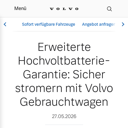
Menü
Erweiterte Hochvoltbatt
Sofort verfügbare Fahrzeuge
Angebot anfragen
Se
Erweiterte
Hochvoltbatterie-
Vollelektrisch
6 Modelle
Garantie: Sicher
stromern mit Volvo
Gebrauchtwagen
Aktuelle Angebote
Über uns
Plug-in Hybrid
3 Modelle
27.05.2026
Geschäftskunden
Unser Team