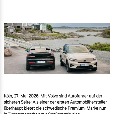
Volvo Gebrauchtwagenbörse
Kontakt und Anfahrt
Mild-Hybrid
4 Modelle
Gebrauchtwagen
Unsere News & Events
Aktuelle Zubehörangebote
Zubehörkatalog
Geschäftskunden
Editionsmodelle
Aktuelle Serviceangebote
Konnektivität
Service by Volvo
Köln, 27. Mai 2026. Mit Volvo sind Autofahrer auf der 
sicheren Seite: Als einer der ersten Automobilhersteller 
Sie erhalten bei uns eine
überhaupt bietet die schwedische Premium-Marke nun 
Angebot anfragen
Vielzahl von Original