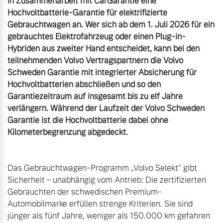
in Zusammenarbeit mit CarGarantie eine 
Volvo Winter- und
Hochvoltbatterie-Garantie für elektrifizierte 
Fahrzeug konfigurieren
Sommer Kompletträder.
Gebrauchtwagen an. Wer sich ab dem 1. Juli 2026 für ein 
Bitte sprechen Sie uns
gebrauchtes Elektrofahrzeug oder einen Plug-in-
Sofort verfügbare Fahrzeuge
direkt an.
Hybriden aus zweiter Hand entscheidet, kann bei den 
teilnehmenden Volvo Vertragspartnern die Volvo 
Mehr erfahren
Schweden Garantie mit integrierter Absicherung für 
Hochvoltbatterien abschließen und so den 
Garantiezeitraum auf insgesamt bis zu elf Jahre 
verlängern. Während der Laufzeit der Volvo Schweden 
Volvo Selekt
Frühjahrscheck
Garantie ist die Hochvoltbatterie dabei ohne 
Gebrauchtwagen
Entdecken Sie unsere
Die Neuwagenalternative
saisonalen Angebote.
Mehr erfahren
Mehr erfahren
Das Gebrauchtwagen-Programm „Volvo Selekt“ gibt 
Sicherheit – unabhängig vom Antrieb: Die zertifizierten 
Gebrauchten der schwedischen Premium-
Editionsmodelle
Automobilmarke erfüllen strenge Kriterien. Sie sind 
Finanzierung & Leasing
jünger als fünf Jahre, weniger als 150.000 km gefahren 
Jetzt kennenlernen