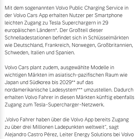
Volvo Winter- und
Mit dem sogenannten Volvo Public Charging Service in 
Fahrzeug konfigurieren
Sommer Kompletträder.
der Volvo Cars App erhalten Nutzer per Smartphone 
Bitte sprechen Sie uns
leichten Zugang zu Tesla Superchargern in 29 
Sofort verfügbare Fahrzeuge
direkt an.
europäischen Ländern*. Der Großteil dieser 
Schnelladestationen befindet sich in Schlüsselmärkten 
Mehr erfahren
wie Deutschland, Frankreich, Norwegen, Großbritannien, 
Schweden, Italien und Spanien.

Volvo Cars plant zudem, ausgewählte Modelle in 
Volvo Selekt
Frühjahrscheck
wichtigen Märkten im asiatisch-pazifischen Raum wie 
Gebrauchtwagen
Entdecken Sie unsere
Japan und Südkorea bis 2029** auf das 
Die Neuwagenalternative
saisonalen Angebote.
nordamerikanische Ladesystem*** umzustellen. Dadurch 
Mehr erfahren
Mehr erfahren
erhalten Volvo Fahrer in diesen Märkten künftig ebenfalls 
Zugang zum Tesla-Supercharger-Netzwerk.

„Volvo Fahrer haben über die Volvo App bereits Zugang 
Editionsmodelle
zu über drei Millionen Ladepunkten weltweit“, sagt 
Finanzierung & Leasing
Alejandro Castro Pérez, Leiter Energy Solutions bei Volvo 
Jetzt kennenlernen