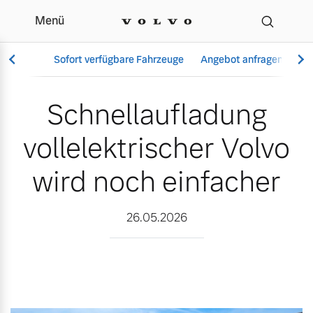
Menü
Schnellaufladung vollele
Sofort verfügbare Fahrzeuge
Angebot anfragen
Se
Schnellaufladung
vollelektrischer Volvo
Vollelektrisch
6 Modelle
wird noch einfacher
26.05.2026
Aktuelle Angebote
Über uns
Plug-in Hybrid
3 Modelle
Geschäftskunden
Unser Team