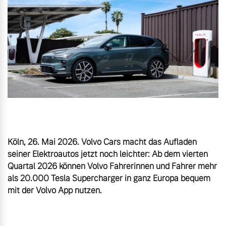
Volvo Gebrauchtwagenbörse
Kontakt und Anfahrt
Mild-Hybrid
4 Modelle
Gebrauchtwagen
Unsere News & Events
Aktuelle Zubehörangebote
Zubehörkatalog
Geschäftskunden
Editionsmodelle
Köln, 26. Mai 2026. Volvo Cars macht das Aufladen 
Aktuelle Serviceangebote
seiner Elektroautos jetzt noch leichter: Ab dem vierten 
Konnektivität
Quartal 2026 können Volvo Fahrerinnen und Fahrer mehr 
Service by Volvo
als 20.000 Tesla Supercharger in ganz Europa bequem 
Sie erhalten bei uns eine
Angebot anfragen
Vielzahl von Original