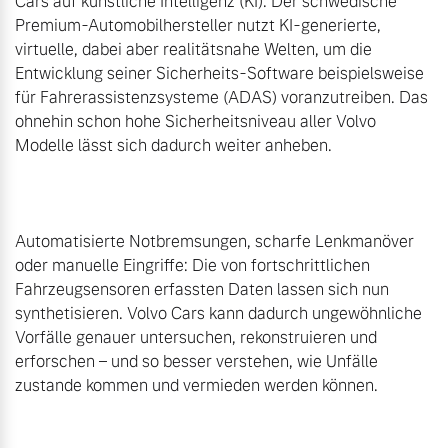
Cars auf künstliche Intelligenz (KI): Der schwedische 
Volvo Winter- und
Premium-Automobilhersteller nutzt KI-generierte, 
Fahrzeug konfigurieren
Sommer Kompletträder.
virtuelle, dabei aber realitätsnahe Welten, um die 
Bitte sprechen Sie uns
Entwicklung seiner Sicherheits-Software beispielsweise 
Sofort verfügbare Fahrzeuge
direkt an.
für Fahrerassistenzsysteme (ADAS) voranzutreiben. Das 
ohnehin schon hohe Sicherheitsniveau aller Volvo 
Mehr erfahren
Modelle lässt sich dadurch weiter anheben.

Volvo Selekt
Frühjahrscheck
Automatisierte Notbremsungen, scharfe Lenkmanöver 
Gebrauchtwagen
Entdecken Sie unsere
oder manuelle Eingriffe: Die von fortschrittlichen 
Die Neuwagenalternative
saisonalen Angebote.
Fahrzeugsensoren erfassten Daten lassen sich nun 
Mehr erfahren
Mehr erfahren
synthetisieren. Volvo Cars kann dadurch ungewöhnliche 
Vorfälle genauer untersuchen, rekonstruieren und 
erforschen – und so besser verstehen, wie Unfälle 
zustande kommen und vermieden werden können.

Editionsmodelle
Finanzierung & Leasing
Jetzt kennenlernen