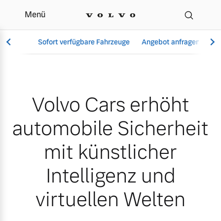
Menü
Volvo Cars erhöht automob
Sofort verfügbare Fahrzeuge
Angebot anfragen
Se
Volvo Cars erhöht
Vollelektrisch
6 Modelle
automobile Sicherheit
mit künstlicher
Intelligenz und
Aktuelle Angebote
Über uns
Plug-in Hybrid
3 Modelle
virtuellen Welten
Geschäftskunden
Unser Team