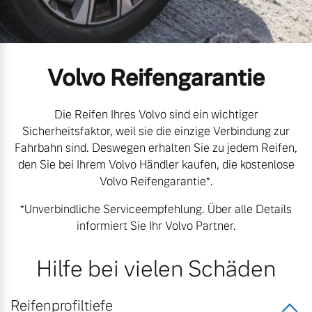
Volvo Gebrauchtwagenbörse
Kontakt und Anfahrt
Mild-Hybrid
4 Modelle
Gebrauchtwagen
Unsere News & Events
Volvo Reifengarantie
Aktuelle Zubehörangebote
Die Reifen Ihres Volvo sind ein wichtiger
Sicherheitsfaktor, weil sie die einzige Verbindung zur
Zubehörkatalog
Fahrbahn sind. Deswegen erhalten Sie zu jedem Reifen,
Geschäftskunden
den Sie bei Ihrem Volvo Händler kaufen, die kostenlose
Volvo Reifengarantie*.
Editionsmodelle
Aktuelle Serviceangebote
*Unverbindliche Serviceempfehlung. Über alle Details
Konnektivität
informiert Sie Ihr Volvo Partner.
Service by Volvo
Hilfe bei vielen Schäden
Sie erhalten bei uns eine
Angebot anfragen
Reifenprofiltiefe
Vielzahl von Original