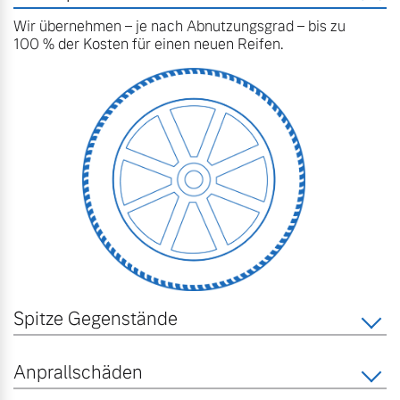
Volvo Winter- und
Wir übernehmen – je nach Abnutzungsgrad – bis zu
Fahrzeug konfigurieren
Sommer Kompletträder.
100 % der Kosten für einen neuen Reifen.
Bitte sprechen Sie uns
Sofort verfügbare Fahrzeuge
direkt an.
Mehr erfahren
Volvo Selekt
Frühjahrscheck
Gebrauchtwagen
Entdecken Sie unsere
Die Neuwagenalternative
saisonalen Angebote.
Mehr erfahren
Mehr erfahren
Spitze Gegenstände
Editionsmodelle
Anprallschäden
Finanzierung & Leasing
Jetzt kennenlernen