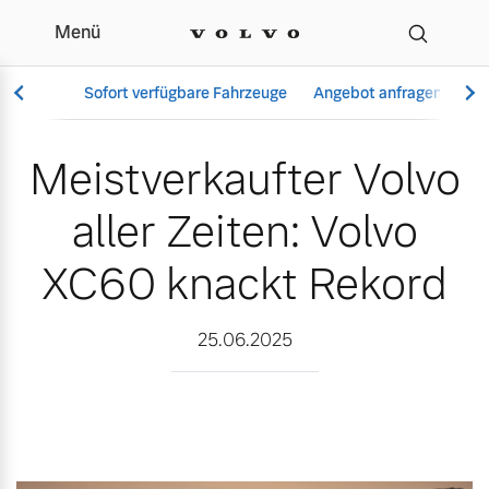
Menü
Meistverkaufter Volvo al
Sofort verfügbare Fahrzeuge
Angebot anfragen
Se
Meistverkaufter Volvo
aller Zeiten: Volvo
Vollelektrisch
6 Modelle
XC60 knackt Rekord
25.06.2025
Aktuelle Angebote
Über uns
Plug-in Hybrid
3 Modelle
Geschäftskunden
Unser Team