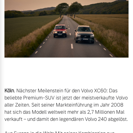
Volvo Gebrauchtwagenbörse
Kontakt und Anfahrt
Mild-Hybrid
4 Modelle
Gebrauchtwagen
Karriere
Volvo kauft Ihr Auto
Unsere News & Events
Aktuelle Zubehörangebote
Geschäftskunden
Zubehörkatalog
Editionsmodelle
Köln
. Nächster Meilenstein für den Volvo XC60: Das 
Konnektivität
beliebte Premium-SUV ist jetzt der meistverkaufte Volvo 
Aktuelle Serviceangebote
aller Zeiten. Seit seiner Markteinführung im Jahr 2008 
hat sich das Modell weltweit mehr als 2,7 Millionen Mal 
Service by Volvo
verkauft – und damit den legendären Volvo 240 abgelöst.

Angebot anfragen