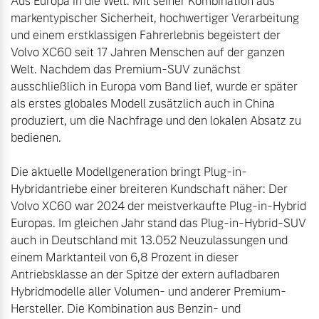
Aus Europa in die Welt: Mit seiner Kombination aus 
Sie erhalten bei uns eine
markentypischer Sicherheit, hochwertiger Verarbeitung 
Fahrzeug konfigurieren
Vielzahl von Original
und einem erstklassigen Fahrerlebnis begeistert der 
Volvo Winter- und
Volvo XC60 seit 17 Jahren Menschen auf der ganzen 
Sommer Kompletträder.
Sofort verfügbare Fahrzeuge
Welt. Nachdem das Premium-SUV zunächst 
Bitte sprechen Sie uns
ausschließlich in Europa vom Band lief, wurde er später 
direkt an.
als erstes globales Modell zusätzlich auch in China 
produziert, um die Nachfrage und den lokalen Absatz zu 
Mehr erfahren
bedienen.

Volvo Selekt
Die aktuelle Modellgeneration bringt Plug-in-
Gebrauchtwagen
Hybridantriebe einer breiteren Kundschaft näher: Der 
Die Neuwagenalternative
Frühjahrscheck
Volvo XC60 war 2024 der meistverkaufte Plug-in-Hybrid 
Entdecken Sie unsere
Mehr erfahren
Europas. Im gleichen Jahr stand das Plug-in-Hybrid-SUV 
saisonalen Angebote.
auch in Deutschland mit 13.052 Neuzulassungen und 
Mehr erfahren
einem Marktanteil von 6,8 Prozent in dieser 
Antriebsklasse an der Spitze der extern aufladbaren 
Editionsmodelle
Hybridmodelle aller Volumen- und anderer Premium-
Hersteller. Die Kombination aus Benzin- und 
Jetzt kennenlernen