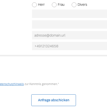
Herr
Frau
Divers
Vorname
Nachname
 von Original Volvo Winter- und Sommer Kompletträder.
atenschutzhinweis
zur Kenntnis genommen.*
Anfrage abschicken