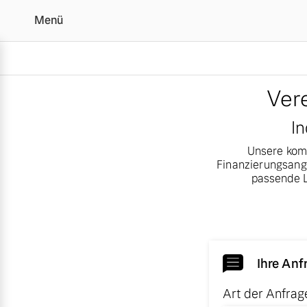
Menü
Beratungstermin für Ihr
Ver
In
Vollelektrisch
Unsere komp
6 Modelle
Finanzierungsange
passende L
Plug-in Hybrid
3 Modelle
Ihre Anf
Art der Anfrag