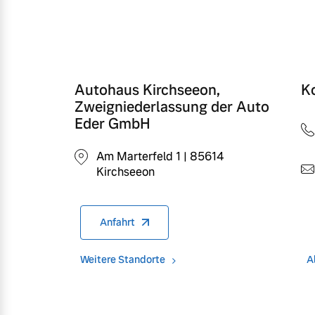
Frühjahrscheck
Mehr erfahren
Entdecken Sie unsere saisonalen A
Mehr erfahren
Autohaus Kirchseeon,
K
Zweigniederlassung der Auto
Eder GmbH
Am Marterfeld 1 | 85614
Finanzierung & Leasing
Kirchseeon
Versicherung
Anfahrt
Weitere Standorte
A