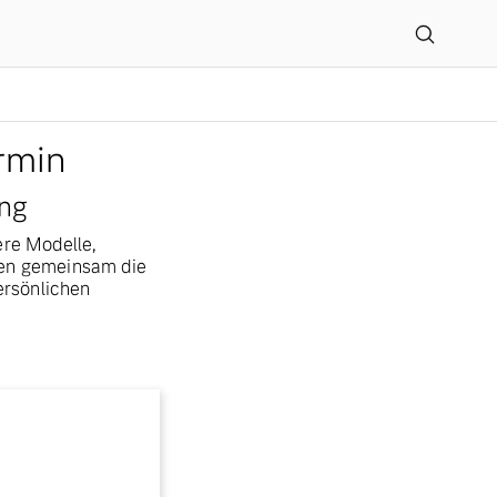
rmin
ung
ere Modelle,
hnen gemeinsam die
ersönlichen