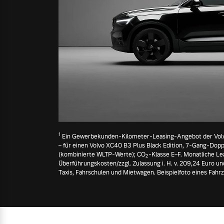
Entdecken Sie unsere saisonalen A
Mehr erfahren
Finanzierung & Leasing
Versicherung
1
Ein Gewerbekunden-Kilometer-Leasing-Angebot der Volvo 
– für einen Volvo XC40 B3 Plus Black Edition, 7-Gang-Dopp
(kombinierte WLTP-Werte); CO
-Klasse E–F. Monatliche Le
2
Überführungskosten/zzgl. Zulassung i. H. v. 209,24 Euro un
Taxis, Fahrschulen und Mietwagen. Beispielfoto eines Fah