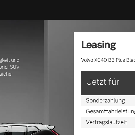
Leasing
gkeit und
Volvo XC40 B3 Plus Blac
ybrid-SUV
sicher
 von Original Volvo Winter- und Sommer Kompletträder.
Jetzt für
Sonderzahlung
Gesamtfahrleistung
Vertragslaufzeit