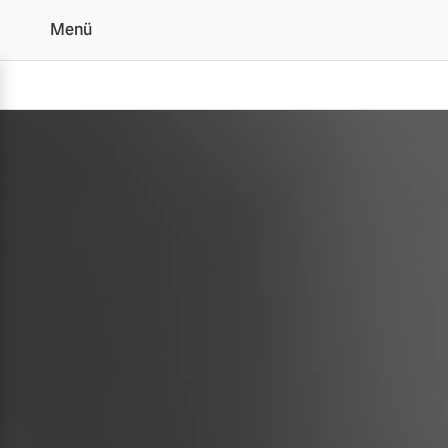
Menü
XC40 Blackedition
Vollelektrisch
6 Modelle
Plug-in Hybrid
3 Modelle