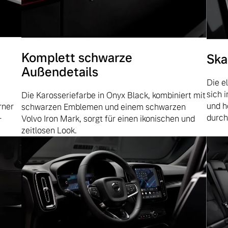
Komplett schwarze
Ska
Außendetails
Die e
sich 
Die Karosseriefarbe in Onyx Black, kombiniert mit
und h
rner
schwarzen Emblemen und einem schwarzen
durch
-
Volvo Iron Mark, sorgt für einen ikonischen und
zeitlosen Look.