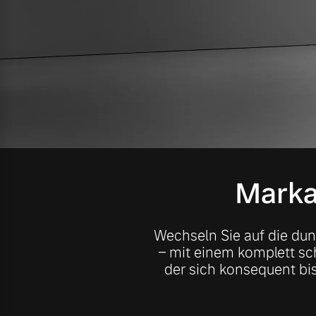
Mild-Hybrid
4 Modelle
Geschäftskunden
Markan
Editionsmodelle
Aktuelle Angebote
Über uns
Konnektivität
Wechseln Sie auf die dunk
– mit einem komplett sch
Geschäftskunden
Unser Team
der sich konsequent bis
Gebrauchtwagen
Kontakt und Anfahrt
Angebot anfragen