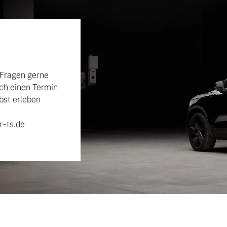
 Fragen gerne
ch einen Termin
bst erleben
-ts.de