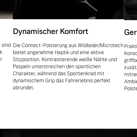
Dynamischer Komfort
Ger
 sind
Die Connect-Polsterung aus Wildleder/Microtech
Prakt
k
bietet angenehme Haptik und eine aktive
Konso
er
Sitzposition. Kontrastierende weiße Nähte und
griff
Paspeln unterstreichen den sportlichen
zusätz
Charakter, während das Sportlenkrad mit
mitne
dynamischem Grip das Fahrerlebnis perfekt
Ambie
abrundet.
Polst