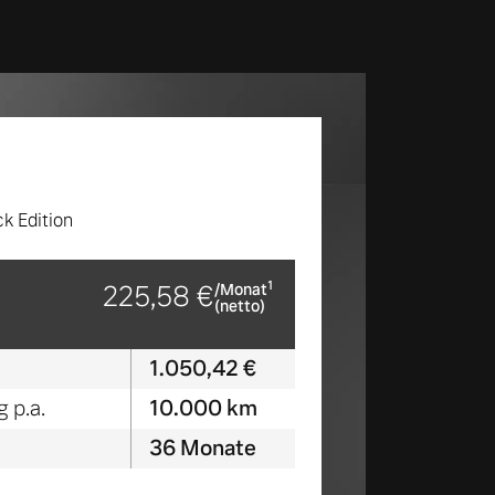
k Edition
1
225,58 €
/Monat
(netto)
1.050,42 €
 p.a.
10.000 km
36 Monate