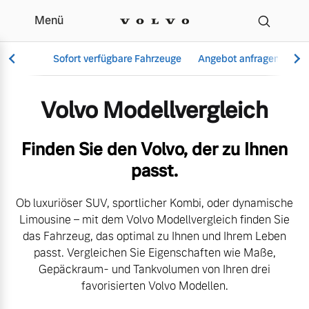
Menü
Der Volvo Modellverglei
Sofort verfügbare Fahrzeuge
Angebot anfragen
Se
Volvo Modellvergleich
Vollelektrisch
Finden Sie den Volvo, der zu Ihnen
6 Modelle
passt.
Ob luxuriöser SUV, sportlicher Kombi, oder dynamische
Limousine – mit dem Volvo Modellvergleich finden Sie
Aktuelle Angebote
Über uns
das Fahrzeug, das optimal zu Ihnen und Ihrem Leben
Plug-in Hybrid
passt. Vergleichen Sie Eigenschaften wie Maße,
3 Modelle
Gepäckraum- und Tankvolumen von Ihren drei
favorisierten Volvo Modellen.
Geschäftskunden
Unser Team