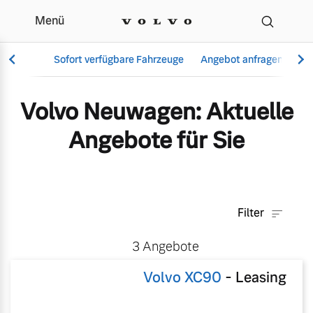
Menü
Aktuelle Angebote & Mod
Sofort verfügbare Fahrzeuge
Angebot anfragen
Se
Volvo Neuwagen: Aktuelle
Angebote für Sie
Vollelektrisch
6 Modelle
Filter
Aktuelle Angebote
Über uns
3
Angebote
Plug-in Hybrid
3 Modelle
Volvo XC90
-
Leasing
Geschäftskunden
Unser Team