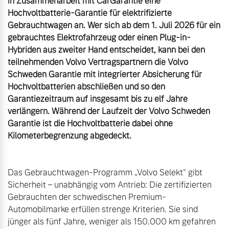
in Zusammenarbeit mit CarGarantie eine 
Volvo Winter- und
Hochvoltbatterie-Garantie für elektrifizierte 
Fahrzeug konfigurieren
Sommer Kompletträder.
Gebrauchtwagen an. Wer sich ab dem 1. Juli 2026 für ein 
Bitte sprechen Sie uns
gebrauchtes Elektrofahrzeug oder einen Plug-in-
Sofort verfügbare Fahrzeuge
direkt an.
Hybriden aus zweiter Hand entscheidet, kann bei den 
teilnehmenden Volvo Vertragspartnern die Volvo 
Mehr erfahren
Schweden Garantie mit integrierter Absicherung für 
Hochvoltbatterien abschließen und so den 
Garantiezeitraum auf insgesamt bis zu elf Jahre 
verlängern. Während der Laufzeit der Volvo Schweden 
Volvo Selekt
Frühjahrscheck
Garantie ist die Hochvoltbatterie dabei ohne 
Gebrauchtwagen
Entdecken Sie unsere
Die Neuwagenalternative
saisonalen Angebote.
Mehr erfahren
Mehr erfahren
Das Gebrauchtwagen-Programm „Volvo Selekt“ gibt 
Sicherheit – unabhängig vom Antrieb: Die zertifizierten 
Gebrauchten der schwedischen Premium-
Editionsmodelle
Automobilmarke erfüllen strenge Kriterien. Sie sind 
Finanzierung & Leasing
jünger als fünf Jahre, weniger als 150.000 km gefahren 
Jetzt kennenlernen