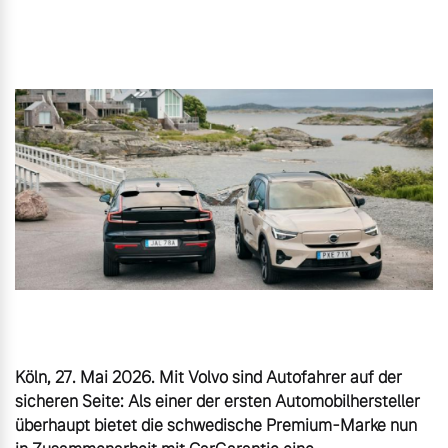
Volvo Gebrauchtwagenbörse
Kontakt und Anfahrt
Mild-Hybrid
4 Modelle
Gebrauchtwagen
Karriere
Volvo kauft Ihr Auto
Unsere News & Events
Aktuelle Zubehörangebote
Geschäftskunden
Zubehörkatalog
Editionsmodelle
Konnektivität
Service by Volvo
Köln, 27. Mai 2026. Mit Volvo sind Autofahrer auf der 
sicheren Seite: Als einer der ersten Automobilhersteller 
Sie erhalten bei uns eine
überhaupt bietet die schwedische Premium-Marke nun 
Angebot anfragen
Vielzahl von Original