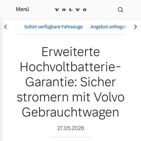
Menü
Erweiterte Hochvoltbatt
Sofort verfügbare Fahrzeuge
Angebot anfragen
Se
Erweiterte
Hochvoltbatterie-
Vollelektrisch
6 Modelle
Garantie: Sicher
stromern mit Volvo
Gebrauchtwagen
Aktuelle Angebote
Über uns
Plug-in Hybrid
3 Modelle
27.05.2026
Geschäftskunden
Unser Team