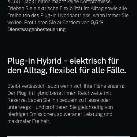
XC60 Black Edition macht keine Kompromisse.
Volvo Winter- und
Erleben Sie elektrische Flexibilität im Alltag sowie alle
Fahrzeug konfigurieren
Sommer Kompletträder.
Freiheiten des Plug-in Hybridantriebs, wann immer Sie
Bitte sprechen Sie uns
wollen. Profitieren Sie außerdem von
0,5 %
Sofort verfügbare Fahrzeuge
direkt an.
Dienstwagenbesteuerung.
Mehr erfahren
Plug-in Hybrid - elektrisch für
Volvo Selekt
den Alltag, flexibel für alle Fälle.
Frühjahrscheck
Gebrauchtwagen
Entdecken Sie unsere
Die Neuwagenalternative
saisonalen Angebote.
Bleibt verlässlich, auch wenn sich Ihre Pläne ändern:
Der Plug-in Hybrid bietet Ihnen Reichweite mit
Mehr erfahren
Mehr erfahren
Reserve. Laden Sie ihn bequem zu Hause oder
unterwegs - und profitieren Sie gleichzeitig von
niedrigen Emissionen, souveräner Leistung und
maximaler Freiheit.
Editionsmodelle
Finanzierung & Leasing
Jetzt kennenlernen