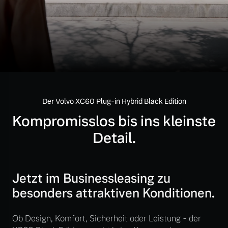
Volvo Gebrauchtwagenbörse
Kontakt und Anfahrt
Mild-Hybrid
4 Modelle
Gebrauchtwagen
Karriere
Volvo kauft Ihr Auto
Unsere News & Events
Der Volvo XC60 Plug-in Hybrid Black Edition
Aktuelle Zubehörangebote
Geschäftskunden
Kompromisslos bis ins kleinste
Zubehörkatalog
Detail.
Editionsmodelle
Konnektivität
Service by Volvo
Jetzt im Businessleasing zu
besonders attraktiven Konditionen.
Sie erhalten bei uns eine
Ob Design, Komfort, Sicherheit oder Leistung - der
Angebot anfragen
Vielzahl von Original