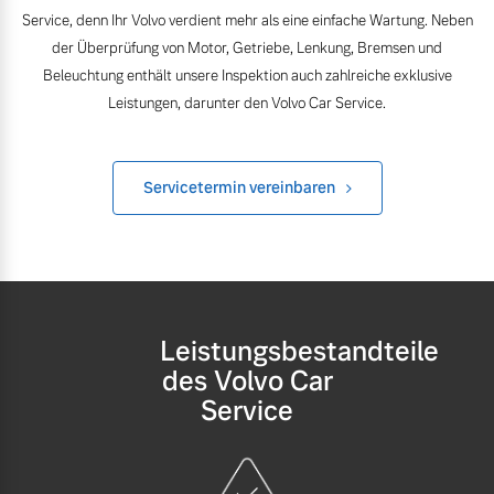
Volvo Winter- und
Service, denn Ihr Volvo verdient mehr als eine einfache Wartung. Neben
Fahrzeug konfigurieren
Sommer Kompletträder.
der Überprüfung von Motor, Getriebe, Lenkung, Bremsen und
Bitte sprechen Sie uns
Beleuchtung enthält unsere Inspektion auch zahlreiche exklusive
Sofort verfügbare Fahrzeuge
direkt an.
Leistungen, darunter den Volvo Car Service.
Mehr erfahren
Servicetermin vereinbaren
Volvo Selekt
Frühjahrscheck
Gebrauchtwagen
Entdecken Sie unsere
Die Neuwagenalternative
saisonalen Angebote.
Mehr erfahren
Mehr erfahren
Leistungsbestandteile
des Volvo Car
Service
Editionsmodelle
Finanzierung & Leasing
Jetzt kennenlernen