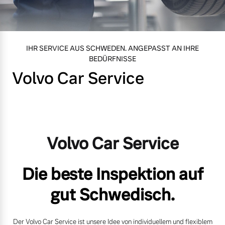
Volvo Gebrauchtwagenbörse
Kontakt und Anfahrt
Mild-Hybrid
4 Modelle
Gebrauchtwagen
Karriere
IHR SERVICE AUS SCHWEDEN. ANGEPASST AN IHRE
BEDÜRFNISSE
Volvo kauft Ihr Auto
Unsere News & Events
Volvo Car Service
Aktuelle Zubehörangebote
Geschäftskunden
Zubehörkatalog
Editionsmodelle
Volvo Car Service
Konnektivität
Service by Volvo
Die beste Inspektion auf
gut Schwedisch.
Sie erhalten bei uns eine
Angebot anfragen
Vielzahl von Original
Der Volvo Car Service ist unsere Idee von individuellem und flexiblem