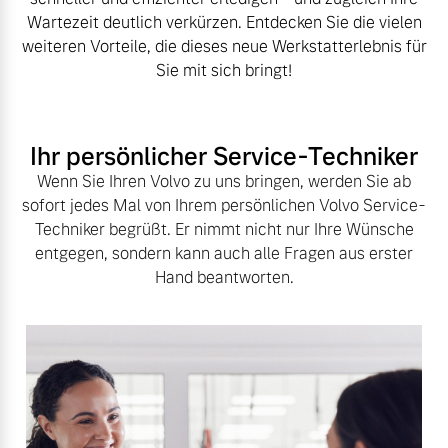
Volvo Winter- und
Wartezeit deutlich verkürzen. Entdecken Sie die vielen
Fahrzeug konfigurieren
Sommer Kompletträder.
weiteren Vorteile, die dieses neue Werkstatterlebnis für
Bitte sprechen Sie uns
Sie mit sich bringt!
Sofort verfügbare Fahrzeuge
direkt an.
Mehr erfahren
Ihr persönlicher Service-Techniker
Wenn Sie Ihren Volvo zu uns bringen, werden Sie ab
sofort jedes Mal von Ihrem persönlichen Volvo Service-
Volvo Selekt
Frühjahrscheck
Techniker begrüßt. Er nimmt nicht nur Ihre Wünsche
Gebrauchtwagen
entgegen, sondern kann auch alle Fragen aus erster
Entdecken Sie unsere
Die Neuwagenalternative
Hand beantworten.
saisonalen Angebote.
Mehr erfahren
Mehr erfahren
Editionsmodelle
Finanzierung & Leasing
Jetzt kennenlernen