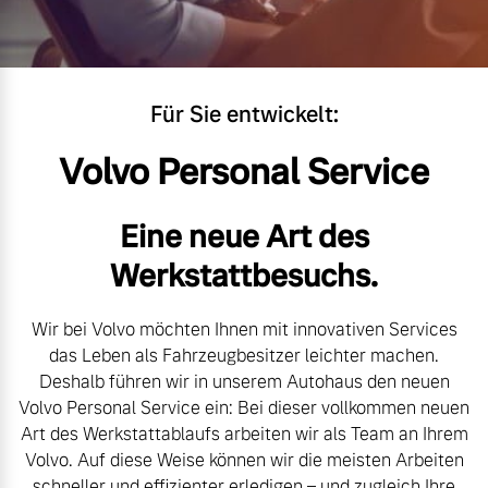
Volvo Gebrauchtwagenbörse
Kontakt und Anfahrt
Mild-Hybrid
4 Modelle
Gebrauchtwagen
Unsere News & Events
Für Sie entwickelt:
Volvo kauft Ihr Auto
Volvo Personal Service
Aktuelle Zubehörangebote
Eine neue Art des
Geschäftskunden
Werkstattbesuchs.
Zubehörkatalog
Editionsmodelle
Wir bei Volvo möchten Ihnen mit innovativen Services
Konnektivität
das Leben als Fahrzeugbesitzer leichter machen.
Service by Volvo
Deshalb führen wir in unserem Autohaus den neuen
Volvo Personal Service ein: Bei dieser vollkommen neuen
Art des Werkstattablaufs arbeiten wir als Team an Ihrem
Sie erhalten bei uns eine
Volvo. Auf diese Weise können wir die meisten Arbeiten
Angebot anfragen
Vielzahl von Original
schneller und effizienter erledigen – und zugleich Ihre