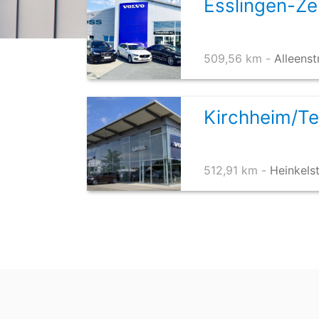
Esslingen-Zel
509,56 km -
Alleenst
Kirchheim/T
512,91 km -
Heinkels