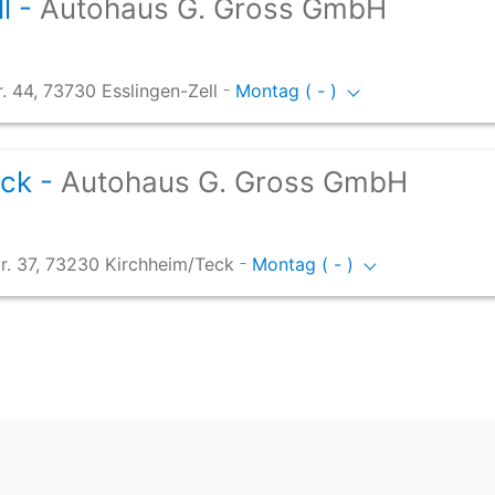
l -
Autohaus G. Gross GmbH
-
r. 44, 73730 Esslingen-Zell
Montag ( - )
eck -
Autohaus G. Gross GmbH
-
tr. 37, 73230 Kirchheim/Teck
Montag ( - )