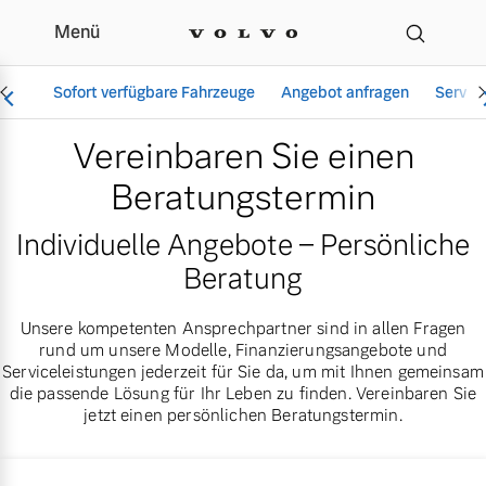
Menü
Beratungstermin für Ihr
Sofort verfügbare Fahrzeuge
Angebot anfragen
Servic
Vereinbaren Sie einen
Beratungstermin
Vollelektrisch
Individuelle Angebote – Persönliche
6 Modelle
Beratung
Unsere kompetenten Ansprechpartner sind in allen Fragen
rund um unsere Modelle, Finanzierungsangebote und
Aktuelle Angebote
Über uns
Serviceleistungen jederzeit für Sie da, um mit Ihnen gemeinsam
Plug-in Hybrid
die passende Lösung für Ihr Leben zu finden. Vereinbaren Sie
3 Modelle
jetzt einen persönlichen Beratungstermin.
Geschäftskunden
Unser Team