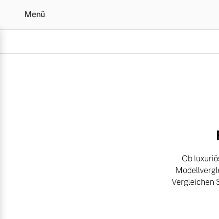
Menü
Der Volvo Modellverglei
Vollelektrisch
6 Modelle
Ob luxuriö
Modellvergl
Plug-in Hybrid
Vergleichen 
3 Modelle