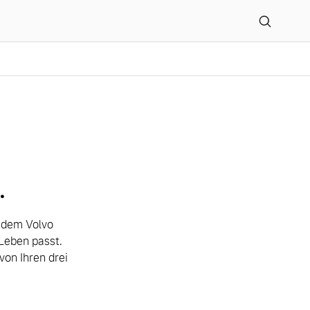
 -modellvergleich
.
t dem Volvo
Leben passt.
on Ihren drei