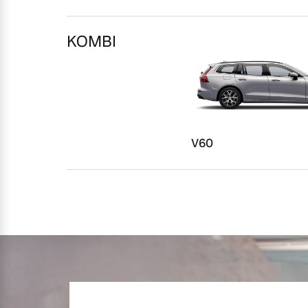
Mehr erfahren
KOMBI
Frühjahrscheck
Entdecken Sie unsere saisonalen A
Mehr erfahren
V60
Finanzierung & Leasing
Versicherung