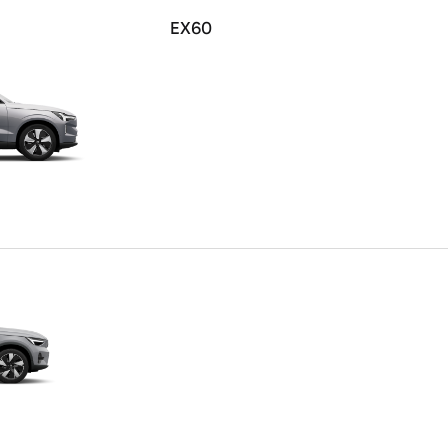
EX60
 von Original Volvo Winter- und Sommer Kompletträder.