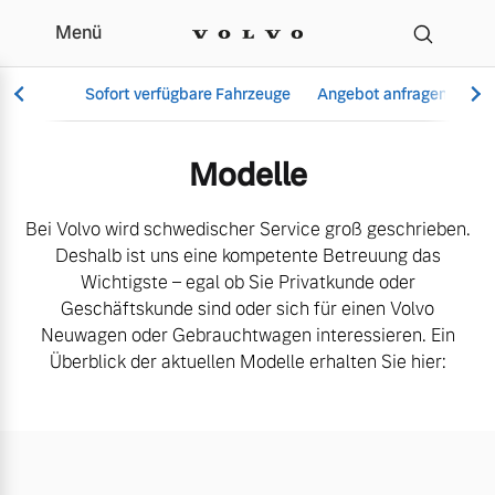
Menü
Neuwagen
Sofort verfügbare Fahrzeuge
Angebot anfragen
Se
Modelle
Vollelektrisch
Bei Volvo wird schwedischer Service groß geschrieben.
Deshalb ist uns eine kompetente Betreuung das
6 Modelle
Wichtigste – egal ob Sie Privatkunde oder
Geschäftskunde sind oder sich für einen Volvo
Neuwagen oder Gebrauchtwagen interessieren. Ein
Überblick der aktuellen Modelle erhalten Sie hier:
Aktuelle Angebote
Über uns
Plug-in Hybrid
3 Modelle
Geschäftskunden
Unser Team