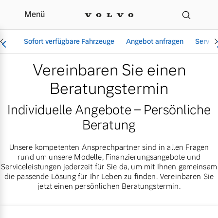
Menü
Beratungstermin für Ihr
Sofort verfügbare Fahrzeuge
Angebot anfragen
Servic
Vereinbaren Sie einen
Beratungstermin
Vollelektrisch
Individuelle Angebote – Persönliche
6 Modelle
Beratung
Unsere kompetenten Ansprechpartner sind in allen Fragen
rund um unsere Modelle, Finanzierungsangebote und
Aktuelle Angebote
Über uns
Serviceleistungen jederzeit für Sie da, um mit Ihnen gemeinsam
Plug-in Hybrid
die passende Lösung für Ihr Leben zu finden. Vereinbaren Sie
3 Modelle
jetzt einen persönlichen Beratungstermin.
Geschäftskunden
Unser Team