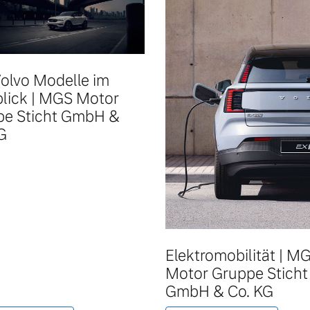
Volvo Modelle im
lick | MGS Motor
pe Sticht GmbH &
G
 von Original Volvo Winter- und Sommer Kompletträder.
Elektromobilität | M
Motor Gruppe Sticht
GmbH & Co. KG