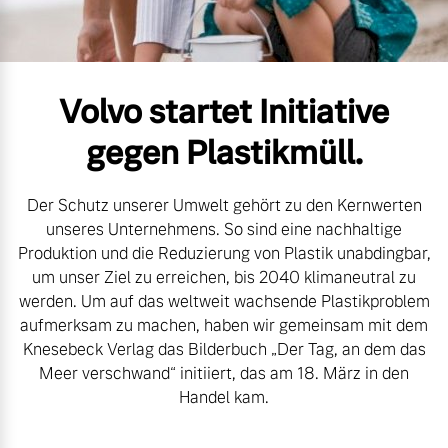
Volvo Gebrauchtwagenbörse
Kontakt und Anfahrt
Mild-Hybrid
4 Modelle
Gebrauchtwagen
Kooperationspartner
Volvo startet Initiative
Unsere News & Events
gegen Plastikmüll.
Aktuelle Zubehörangebote
Der Schutz unserer Umwelt gehört zu den Kernwerten
Zubehörkatalog
Geschäftskunden
unseres Unternehmens. So sind eine nachhaltige
Produktion und die Reduzierung von Plastik unabdingbar,
Editionsmodelle
um unser Ziel zu erreichen, bis 2040 klimaneutral zu
Service by Volvo
werden. Um auf das weltweit wachsende Plastikproblem
Konnektivität
aufmerksam zu machen, haben wir gemeinsam mit dem
Knesebeck Verlag das Bilderbuch „Der Tag, an dem das
Sie erhalten bei uns eine
Meer verschwand“ initiiert, das am 18. März in den
Vielzahl von Original
Handel kam.
Volvo Winter- und
Angebot anfragen
Sommer Kompletträder.