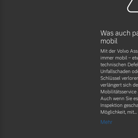
Frühjahrscheck
Mehr erfahren
Entdecken Sie unsere saisonalen A
Was auch pas
Mehr erfahren
mobil
Mit der Volvo Ass
immer mobil – et
technischen Defe
Unfallschaden ode
Finanzierung & Leasing
Schlüssel verlore
verlängert sich d
Versicherung
Mobilitätsservice
Auch wenn Sie es 
Inspektion gescha
Möglichkeit, mit...
Mehr