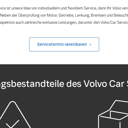
ice ist unsere Idee von individuellem und flexiblem Service, denn Ihr Volvo ver
 Neben der Überprüfung von Motor, Getriebe, Lenkung, Bremsen und Beleucht
nspektion auch zahlreiche exklusive Leistungen, darunter den Volvo Car Servic
Servicetermin vereinbaren
ngsbestandteile des Volvo Car 
 von Original Volvo Winter- und Sommer Kompletträder.