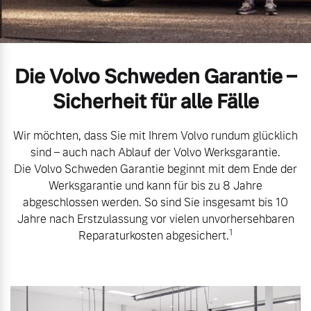
Volvo Gebrauchtwagenbörse
Kontakt und Anfahrt
Mild-Hybrid
4 Modelle
Gebrauchtwagen
Kooperationspartner
Die Volvo Schweden Garantie –
Unsere News & Events
Sicherheit für alle Fälle
Aktuelle Zubehörangebote
Wir möchten, dass Sie mit Ihrem Volvo rundum glücklich
Zubehörkatalog
Geschäftskunden
sind – auch nach Ablauf der Volvo Werksgarantie.
Die Volvo Schweden Garantie beginnt mit dem Ende der
Werksgarantie und kann für bis zu 8 Jahre
Editionsmodelle
Service by Volvo
abgeschlossen werden. So sind Sie insgesamt bis 10
Jahre nach Erstzulassung vor vielen unvorhersehbaren
Konnektivität
1
Reparaturkosten abgesichert.
Sie erhalten bei uns eine
Vielzahl von Original
Volvo Winter- und
Angebot anfragen
Sommer Kompletträder.