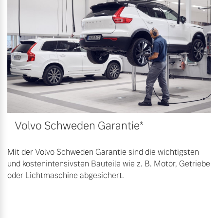
Bitte sprechen Sie uns
Fahrzeug konfigurieren
direkt an.
Mehr erfahren
Sofort verfügbare Fahrzeuge
Frühjahrscheck
Entdecken Sie unsere
Volvo Selekt
saisonalen Angebote.
Gebrauchtwagen
Volvo Schweden Garantie*
Mehr erfahren
Die Neuwagenalternative
Mehr erfahren
Mit der Volvo Schweden Garantie sind die wichtigsten
und kostenintensivsten Bauteile wie z. B. Motor, Getriebe
oder Lichtmaschine abgesichert.
Finanzierung & Leasing
Editionsmodelle
Versicherung
Jetzt kennenlernen