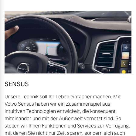
Volvo Gebrauchtwagenbörse
Kontakt und Anfahrt
Mild-Hybrid
4 Modelle
Gebrauchtwagen
Unsere News & Events
Aktuelle Zubehörangebote
Zubehörkatalog
Geschäftskunden
Editionsmodelle
SENSUS
Service by Volvo
Unsere Technik soll Ihr Leben einfacher machen. Mit
Konnektivität
Volvo Sensus haben wir ein Zusammenspiel aus
intuitiven Technologien entwickelt, die konsequent
Sie erhalten bei uns eine
miteinander und mit der Außenwelt vernetzt sind. So
Vielzahl von Original
stellen wir Ihnen Funktionen und Services zur Verfügung,
Volvo Winter- und
Angebot anfragen
mit denen Sie nicht nur Zeit sparen, sondern sich auch
Sommer Kompletträder.