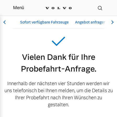
Menü
Danke Probefahrt
Sofort verfügbare Fahrzeuge
Angebot anfragen
Se
Vollelektrisch
Vielen Dank für Ihre
6 Modelle
Probefahrt-Anfrage.
Innerhalb der nächsten vier Stunden werden wir
Aktuelle Angebote
Über uns
uns telefonisch bei Ihnen melden, um die Details zu
Plug-in Hybrid
Ihrer Probefahrt nach Ihren Wünschen zu
3 Modelle
gestalten.
Geschäftskunden
Unser Team