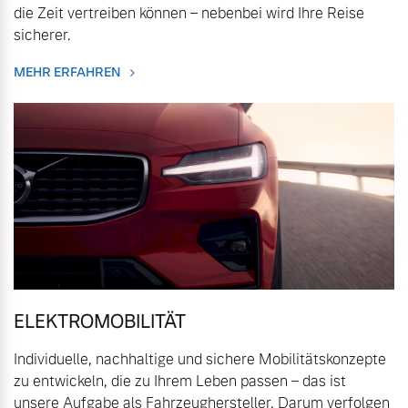
die Zeit vertreiben können – nebenbei wird Ihre Reise
Bitte sprechen Sie uns
Fahrzeug konfigurieren
sicherer.
direkt an.
Mehr erfahren
MEHR ERFAHREN
Sofort verfügbare Fahrzeuge
Frühjahrscheck
Entdecken Sie unsere
Volvo Selekt
saisonalen Angebote.
Gebrauchtwagen
Mehr erfahren
Die Neuwagenalternative
Mehr erfahren
ELEKTROMOBILITÄT
Finanzierung & Leasing
Individuelle, nachhaltige und sichere Mobilitätskonzepte
Editionsmodelle
zu entwickeln, die zu Ihrem Leben passen – das ist
Versicherung
Jetzt kennenlernen
unsere Aufgabe als Fahrzeughersteller. Darum verfolgen