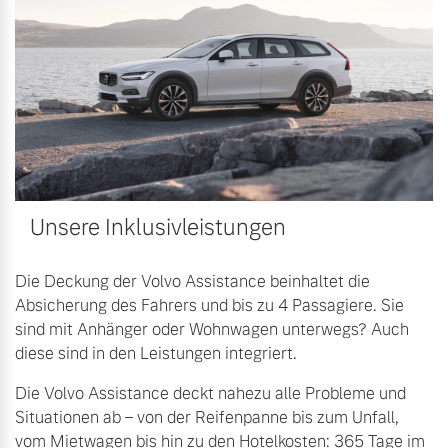
Bitte sprechen Sie uns
Fahrzeug konfigurieren
direkt an.
Mehr erfahren
Sofort verfügbare Fahrzeuge
Frühjahrscheck
Entdecken Sie unsere
Volvo Selekt
Unsere Inklusivleistungen
saisonalen Angebote.
Gebrauchtwagen
Mehr erfahren
Die Neuwagenalternative
Die Deckung der Volvo Assistance beinhaltet die
Absicherung des Fahrers und bis zu 4 Passagiere. Sie
Mehr erfahren
sind mit Anhänger oder Wohnwagen unterwegs? Auch
diese sind in den Leistungen integriert.
Finanzierung & Leasing
Die Volvo Assistance deckt nahezu alle Probleme und
Editionsmodelle
Situationen ab – von der Reifenpanne bis zum Unfall,
Versicherung
Jetzt kennenlernen
vom Mietwagen bis hin zu den Hotelkosten: 365 Tage im