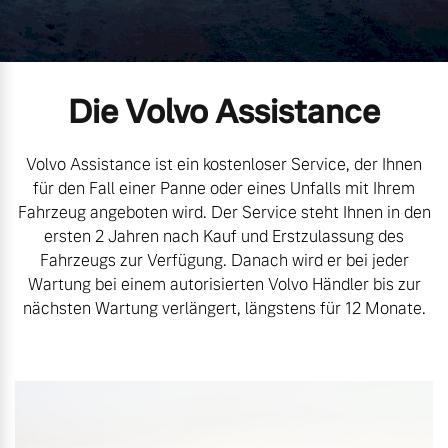
Volvo Gebrauchtwagenbörse
Kontakt und Anfahrt
Mild-Hybrid
4 Modelle
Gebrauchtwagen
Unsere News & Events
Die Volvo Assistance
Aktuelle Zubehörangebote
Volvo Assistance ist ein kostenloser Service, der Ihnen
für den Fall einer Panne oder eines Unfalls mit Ihrem
Zubehörkatalog
Fahrzeug angeboten wird. Der Service steht Ihnen in den
Geschäftskunden
ersten 2 Jahren nach Kauf und Erstzulassung des
Fahrzeugs zur Verfügung. Danach wird er bei jeder
Editionsmodelle
Wartung bei einem autorisierten Volvo Händler bis zur
Service by Volvo
nächsten Wartung verlängert, längstens für 12 Monate.
Konnektivität
Sie erhalten bei uns eine
Vielzahl von Original
Volvo Winter- und
Angebot anfragen
Sommer Kompletträder.