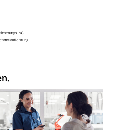
rsicherungs-AG
esamtlaufleistung.
en.