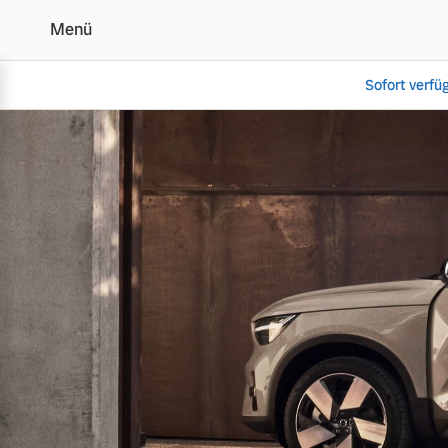
Menü
Sofort verfü
Volvo Schweden Garanti
Vollelektrisch
6 Modelle
Plug-in Hybrid
3 Modelle