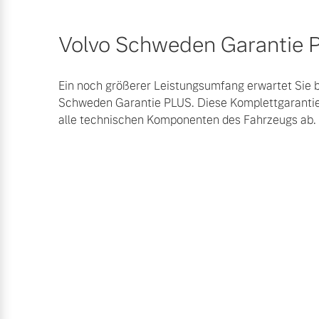
Frühjahrscheck
Mehr erfahren
Volvo Schweden Garantie 
Entdecken Sie unsere saisonalen A
Ein noch größerer Leistungsumfang erwartet Sie b
Mehr erfahren
Schweden Garantie PLUS. Diese Komplettgaranti
alle technischen Komponenten des Fahrzeugs ab.
Finanzierung & Leasing
Versicherung