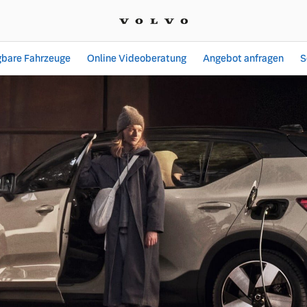
gbare Fahrzeuge
Online Videoberatung
Angebot anfragen
S
e