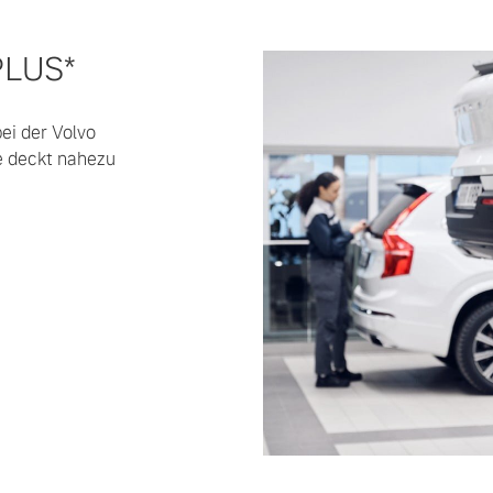
PLUS*
ngebote.
ei der Volvo
e deckt nahezu