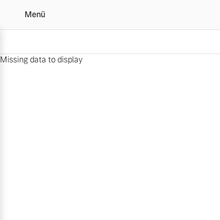
Menü
Missing data to display
Volvo exklusiv
Vollelektrisch
6 Modelle
Plug-in Hybrid
3 Modelle