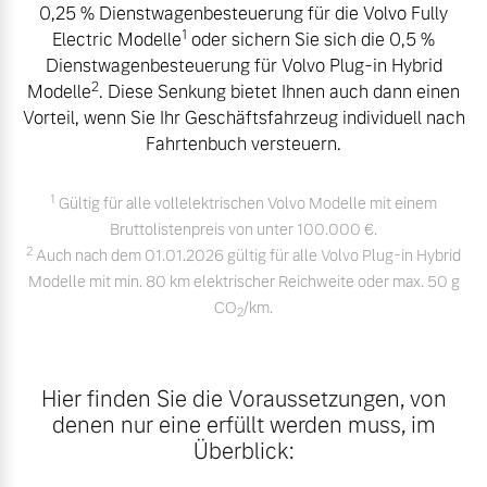
0,25 % Dienstwagenbesteuerung für die Volvo Fully
Volvo Winter- und
1
Electric Modelle
oder sichern Sie sich die 0,5 %
Fahrzeug konfigurieren
Sommer Kompletträder.
Dienstwagenbesteuerung für Volvo Plug-in Hybrid
Bitte sprechen Sie uns
2
Modelle
. Diese Senkung bietet Ihnen auch dann einen
Sofort verfügbare Fahrzeuge
direkt an.
Vorteil, wenn Sie Ihr Geschäftsfahrzeug individuell nach
Mehr erfahren
Fahrtenbuch versteuern.
1
Gültig für alle vollelektrischen Volvo Modelle mit einem
Bruttolistenpreis von unter 100.000 €.
Volvo Selekt
Frühjahrscheck
2
Auch nach dem 01.01.2026 gültig für alle Volvo Plug-in Hybrid
Gebrauchtwagen
Entdecken Sie unsere
Modelle mit min. 80 km elektrischer Reichweite oder max. 50 g
Die Neuwagenalternative
saisonalen Angebote.
CO
/km.
2
Mehr erfahren
Mehr erfahren
Hier finden Sie die Voraussetzungen, von
denen nur eine erfüllt werden muss, im
Editionsmodelle
Überblick:
Finanzierung & Leasing
Jetzt kennenlernen