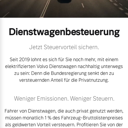
Volvo Gebrauchtwagenbörse
Kontakt und Anfahrt
Mild-Hybrid
4 Modelle
Gebrauchtwagen
Karriere
Dienstwagenbesteuerung
Volvo kauft Ihr Auto
Kooperationspartner
Jetzt Steuervorteil sichern.
Unsere News & Events
Seit 2019 lohnt es sich für Sie noch mehr, mit einem
Aktuelle Zubehörangebote
Geschäftskunden
elektrifizierten Volvo Dienstwagen nachhaltig unterwegs
Zubehörkatalog
zu sein: Denn die Bundesregierung senkt den zu
Editionsmodelle
versteuernden Anteil für die Privatnutzung.
Konnektivität
Service by Volvo
Weniger Emissionen. Weniger Steuern.
Fahrer von Dienstwagen, die auch privat genutzt werden,
müssen monatlich 1 % des Fahrzeug-Bruttolistenpreises
Sie erhalten bei uns eine
Angebot anfragen
als geldwerten Vorteil versteuern. Profitieren Sie von der
Vielzahl von Original