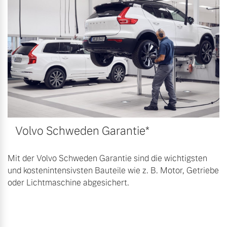
Volvo Winter- und
Fahrzeug konfigurieren
Sommer Kompletträder.
Bitte sprechen Sie uns
Sofort verfügbare Fahrzeuge
direkt an.
Mehr erfahren
Volvo Selekt
Frühjahrscheck
Gebrauchtwagen
Volvo Schweden Garantie*
Entdecken Sie unsere
Die Neuwagenalternative
saisonalen Angebote.
Mehr erfahren
Mehr erfahren
Mit der Volvo Schweden Garantie sind die wichtigsten
und kostenintensivsten Bauteile wie z. B. Motor, Getriebe
oder Lichtmaschine abgesichert.
Editionsmodelle
Finanzierung & Leasing
Jetzt kennenlernen