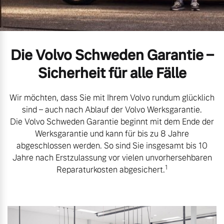
Volvo Gebrauchtwagenbörse
Kontakt und Anfahrt
Mild-Hybrid
4 Modelle
Gebrauchtwagen
Unsere News & Events
Die Volvo Schweden Garantie –
Volvo kauft Ihr Auto
Sicherheit für alle Fälle
Wir möchten, dass Sie mit Ihrem Volvo rundum glücklich
Aktuelle Zubehörangebote
Geschäftskunden
sind – auch nach Ablauf der Volvo Werksgarantie.
Die Volvo Schweden Garantie beginnt mit dem Ende der
Zubehörkatalog
Werksgarantie und kann für bis zu 8 Jahre
Editionsmodelle
abgeschlossen werden. So sind Sie insgesamt bis 10
Jahre nach Erstzulassung vor vielen unvorhersehbaren
Konnektivität
Service by Volvo
1
Reparaturkosten abgesichert.
Sie erhalten bei uns eine
Angebot anfragen
Vielzahl von Original