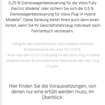
0,25 % Dienstwagenbesteuerung für die Volvo Fully
Volvo Winter- und
1
Electric Modelle
oder sichern Sie sich die 0,5 %
Fahrzeug konfigurieren
Sommer Kompletträder.
Dienstwagenbesteuerung für Volvo Plug-in Hybrid
Bitte sprechen Sie uns
2
Modelle
. Diese Senkung bietet Ihnen auch dann einen
Sofort verfügbare Fahrzeuge
direkt an.
Vorteil, wenn Sie Ihr Geschäftsfahrzeug individuell nach
Mehr erfahren
Fahrtenbuch versteuern.
1
Gültig für alle vollelektrischen Volvo Modelle mit einem
Bruttolistenpreis von unter 100.000 €.
Volvo Selekt
Frühjahrscheck
2
Auch nach dem 01.01.2026 gültig für alle Volvo Plug-in Hybrid
Gebrauchtwagen
Entdecken Sie unsere
Modelle mit min. 80 km elektrischer Reichweite oder max. 50 g
Die Neuwagenalternative
saisonalen Angebote.
CO
/km.
2
Mehr erfahren
Mehr erfahren
Hier finden Sie die Voraussetzungen, von
denen nur eine erfüllt werden muss, im
Editionsmodelle
Überblick:
Finanzierung & Leasing
Jetzt kennenlernen