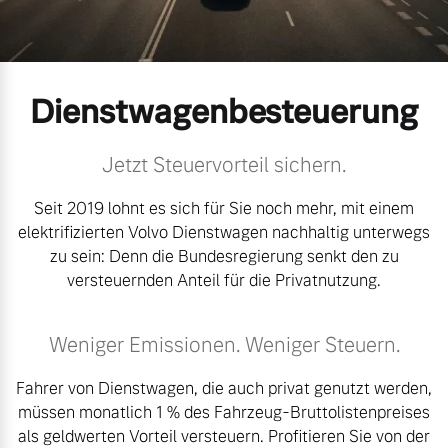
Volvo Gebrauchtwagenbörse
Kontakt und Anfahrt
Mild-Hybrid
4 Modelle
Gebrauchtwagen
Unsere News & Events
Dienstwagenbesteuerung
Volvo kauft Ihr Auto
Jetzt Steuervorteil sichern.
Seit 2019 lohnt es sich für Sie noch mehr, mit einem
Aktuelle Zubehörangebote
Geschäftskunden
elektrifizierten Volvo Dienstwagen nachhaltig unterwegs
Zubehörkatalog
zu sein: Denn die Bundesregierung senkt den zu
Editionsmodelle
versteuernden Anteil für die Privatnutzung.
Konnektivität
Service by Volvo
Weniger Emissionen. Weniger Steuern.
Fahrer von Dienstwagen, die auch privat genutzt werden,
müssen monatlich 1 % des Fahrzeug-Bruttolistenpreises
Sie erhalten bei uns eine
Angebot anfragen
als geldwerten Vorteil versteuern. Profitieren Sie von der
Vielzahl von Original