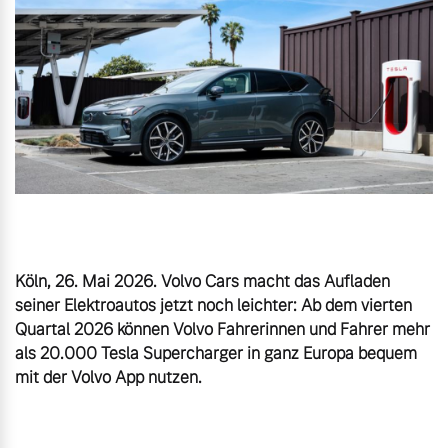
Volvo Gebrauchtwagenbörse
Kontakt und Anfahrt
Mild-Hybrid
4 Modelle
Gebrauchtwagen
Unsere News & Events
Volvo kauft Ihr Auto
Aktuelle Zubehörangebote
Geschäftskunden
Zubehörkatalog
Editionsmodelle
Köln, 26. Mai 2026. Volvo Cars macht das Aufladen 
seiner Elektroautos jetzt noch leichter: Ab dem vierten 
Konnektivität
Quartal 2026 können Volvo Fahrerinnen und Fahrer mehr 
Service by Volvo
als 20.000 Tesla Supercharger in ganz Europa bequem 
Sie erhalten bei uns eine
Angebot anfragen
Vielzahl von Original