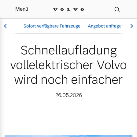
Menü
Schnellaufladung vollele
Sofort verfügbare Fahrzeuge
Angebot anfragen
Se
Schnellaufladung
vollelektrischer Volvo
Vollelektrisch
6 Modelle
wird noch einfacher
26.05.2026
Aktuelle Angebote
Über uns
Plug-in Hybrid
3 Modelle
Geschäftskunden
Unser Team