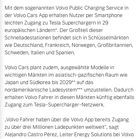
Volvo Winter- und
Mit dem sogenannten Volvo Public Charging Service in 
Fahrzeug konfigurieren
Sommer Kompletträder.
der Volvo Cars App erhalten Nutzer per Smartphone 
Bitte sprechen Sie uns
leichten Zugang zu Tesla Superchargern in 29 
Sofort verfügbare Fahrzeuge
direkt an.
europäischen Ländern*. Der Großteil dieser 
Schnelladestationen befindet sich in Schlüsselmärkten 
Mehr erfahren
wie Deutschland, Frankreich, Norwegen, Großbritannien, 
Schweden, Italien und Spanien.

Volvo Cars plant zudem, ausgewählte Modelle in 
Volvo Selekt
Frühjahrscheck
wichtigen Märkten im asiatisch-pazifischen Raum wie 
Gebrauchtwagen
Entdecken Sie unsere
Japan und Südkorea bis 2029** auf das 
Die Neuwagenalternative
saisonalen Angebote.
nordamerikanische Ladesystem*** umzustellen. Dadurch 
Mehr erfahren
Mehr erfahren
erhalten Volvo Fahrer in diesen Märkten künftig ebenfalls 
Zugang zum Tesla-Supercharger-Netzwerk.

„Volvo Fahrer haben über die Volvo App bereits Zugang 
Editionsmodelle
zu über drei Millionen Ladepunkten weltweit“, sagt 
Finanzierung & Leasing
Alejandro Castro Pérez, Leiter Energy Solutions bei Volvo 
Jetzt kennenlernen