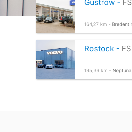
Güstrow -
FS
164,27 km -
Bredenti
Rostock -
FS
195,36 km -
Neptunal