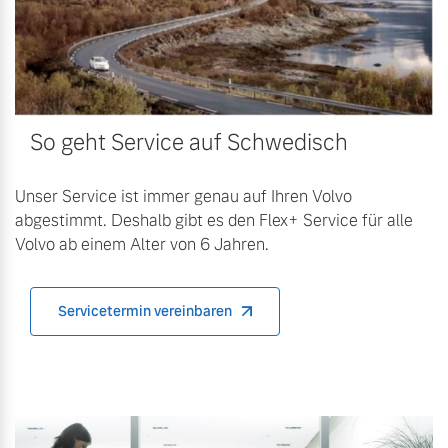
Sie erhalten bei uns eine
Fahrzeug konfigurieren
Vielzahl von Original
Volvo Winter- und
Sommer Kompletträder.
Sofort verfügbare Fahrzeuge
Bitte sprechen Sie uns
So geht Service auf Schwedisch
direkt an.
Mehr erfahren
Unser Service ist immer genau auf Ihren Volvo
abgestimmt. Deshalb gibt es den Flex+ Service für alle
Volvo Selekt
Volvo ab einem Alter von 6 Jahren.
Gebrauchtwagen
Die Neuwagenalternative
Frühjahrscheck
Entdecken Sie unsere
Mehr erfahren
Servicetermin vereinbaren
saisonalen Angebote.
Mehr erfahren
Editionsmodelle
Jetzt kennenlernen