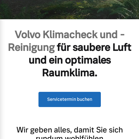
Volvo Gebrauchtwagenbörse
Kontakt und Anfahrt
Mild-Hybrid
4 Modelle
Gebrauchtwagen
Karriere
Volvo Klimacheck und -
Volvo kauft Ihr Auto
Kooperationspartner
Reinigung
für saubere Luft
Unsere News & Events
und ein optimales
Aktuelle Zubehörangebote
Geschäftskunden
Raumklima.
Zubehörkatalog
Editionsmodelle
Konnektivität
Servicetermin buchen
Aktuelle Serviceangebote
Service by Volvo
Wir geben alles, damit Sie sich
Angebot anfragen
rundum wohlfühlen