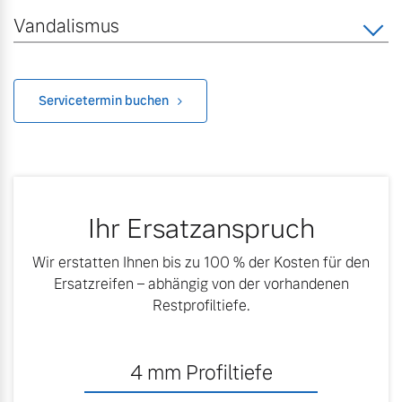
Finanzierung & Leasing
Vandalismus
Mehr erfahren
Versicherung
Servicetermin buchen
Ihr Ersatzanspruch
Wir erstatten Ihnen bis zu 100 % der Kosten für den
Ersatzreifen – abhängig von der vorhandenen
Restprofiltiefe.
4
mm Profiltiefe