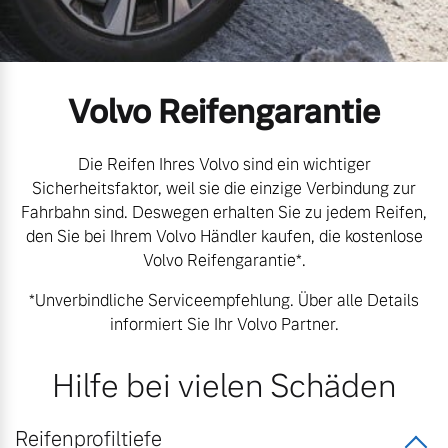
Volvo Gebrauchtwagenbörse
Kontakt und Anfahrt
Mild-Hybrid
4 Modelle
Gebrauchtwagen
Karriere
Volvo Reifengarantie
Volvo kauft Ihr Auto
Kooperationspartner
Die Reifen Ihres Volvo sind ein wichtiger
Unsere News & Events
Sicherheitsfaktor, weil sie die einzige Verbindung zur
Aktuelle Zubehörangebote
Fahrbahn sind. Deswegen erhalten Sie zu jedem Reifen,
Geschäftskunden
den Sie bei Ihrem Volvo Händler kaufen, die kostenlose
Zubehörkatalog
Volvo Reifengarantie*.
Editionsmodelle
*Unverbindliche Serviceempfehlung. Über alle Details
Konnektivität
informiert Sie Ihr Volvo Partner.
Aktuelle Serviceangebote
Hilfe bei vielen Schäden
Service by Volvo
Angebot anfragen
Reifenprofiltiefe