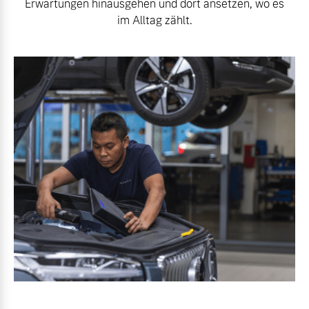
Erwartungen hinausgehen und dort ansetzen, wo es
Bitte sprechen Sie uns
im Alltag zählt.
Fahrzeug konfigurieren
direkt an.
Mehr erfahren
Sofort verfügbare Fahrzeuge
Frühjahrscheck
Entdecken Sie unsere
Editionsmodelle
saisonalen Angebote.
Jetzt kennenlernen
Mehr erfahren
Mehr erfahren
Finanzierung & Leasing
Versicherung