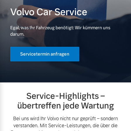
Volvo Car Service
Volvo Gebrauchtwagenbörse
Kontakt und Anfahrt
Mild-Hybrid
4 Modelle
Gebrauchtwagen
Unsere News & Events
Egal, was Ihr Fahrzeug benötigt: Wir kümmern uns
darum.
Aktuelle Zubehörangebote
Servicetermin anfragen
Zubehörkatalog
Geschäftskunden
Editionsmodelle
Service by Volvo
Konnektivität
Service-Highlights –
übertreffen jede Wartung
Sie erhalten bei uns eine
Vielzahl von Original
Bei uns wird Ihr Volvo nicht nur geprüft – sondern
Volvo Winter- und
verstanden. Mit Service-Leistungen, die über die
Angebot anfragen
Sommer Kompletträder.