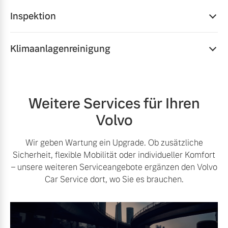
Inspektion
Mehr als Routine: Unsere Inspektionen sind ein
Klimaanlagenreinigung
Qualitätsversprechen, das Leistung, Sicherheit und
Langlebigkeit erhält. Jede Inspektion umfasst
Mit diesem Serviceangebot sorgen wir nicht nur für
Softwareupdates, eine erweiterte Volvo
Langanhaltend gute Luftqualität und ein gutes
Ersatzteilgarantie und zwölf Monate Mobilitätsgarantie.
Raumklima, in Ihrem Volvo, sondern auch für eine
Weitere Services für Ihren
höhere Wirtschaftlichkeit durch eine bessere Effizienz
Mehr erfahren
Volvo
auch bei höheren Temperaturen.
Mehr erfahren
Wir geben Wartung ein Upgrade. Ob zusätzliche
Sicherheit, flexible Mobilität oder individueller Komfort
– unsere weiteren Serviceangebote ergänzen den Volvo
Car Service dort, wo Sie es brauchen.