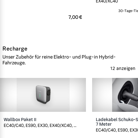
EX40/XC40
30-Tage-Tie
7,00 €
Recharge
Unser Zubehör für reine Elektro- und Plug-in Hybrid-
Fahrzeuge.
12 anzeigen
Wallbox Paket II
Ladekabel Schuko-St
7 Meter
EC40/C40, ES90, EX30, EX40/XC40, ...
EC40/C40, ES90, EX30