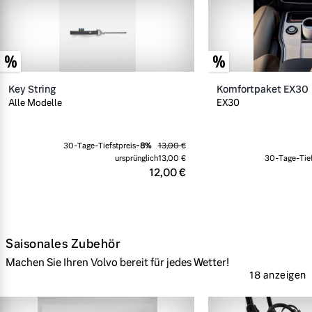
Key String
Komfortpaket EX30
Alle Modelle
EX30
30-Tage-Tiefstpreis
-
8
%
13,00 €
ursprünglich
13,00 €
30-Tage-Tief
12,00 €
Saisonales Zubehör
Machen Sie Ihren Volvo bereit für jedes Wetter!
18 anzeigen