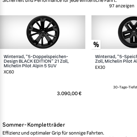
Sicherheit und Performance für jede winterliche Fahrt.
97 anzeigen
Winterrad, "5-Doppelspeichen-
Winterrad, "5-Speic
Design BLACK EDITION" 21 Zoll,
Zoll, Michelin Pilot A
Michelin Pilot Alpin 5 SUV
EX30
XC60
30-Tage-Tiefst
3.090,00 €
Sommer-Kompletträder
Effizienz und optimaler Grip für sonnige Fahrten.