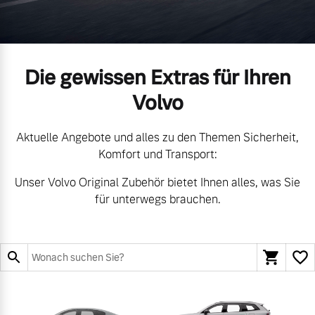
Volvo Gebrauchtwagenbörse
Kontakt und Anfahrt
Mild-Hybrid
4 Modelle
Gebrauchtwagen
Unsere News & Events
Die gewissen Extras für Ihren
Volvo kauft Ihr Auto
Volvo
Aktuelle Angebote und alles zu den Themen Sicherheit,
Aktuelle Zubehörangebote
Geschäftskunden
Komfort und Transport:
Zubehörkatalog
Unser Volvo Original Zubehör bietet Ihnen alles, was Sie
Editionsmodelle
für unterwegs brauchen.
Konnektivität
Service by Volvo
Sie erhalten bei uns eine
Angebot anfragen
Vielzahl von Original