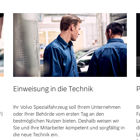
Einweisung in die Technik
P
Ihr Volvo Spezialfahrzeug soll Ihrem Unternehmen
B
F)
oder Ihrer Behörde vom ersten Tag an den
F
bestmöglichen Nutzen bieten. Deshalb weisen wir
L
 von Original Volvo Winter- und Sommer Kompletträder.
Sie und Ihre Mitarbeiter kompetent und sorgfältig in
d
die neue Technik ein.
L