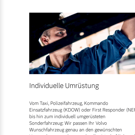
Gebrauchtwagen
Unsere News & Events
Fahrzeug konfigurieren
Volvo kauft Ihr Auto
Sofort verfügbare Fahrzeuge
Aktuelle Zubehörangebote
Zubehörkatalog
Volvo Selekt Gebrauchtwagen
Die Neuwagenalternative
Aktuelle Serviceangebote
Individuelle Umrüstung
Mehr erfahren
Service by Volvo
Vom Taxi, Polizeifahrzeug, Kommando
Einsatzfahrzeug (KDOW) oder First Responder (NE
bis hin zum individuell umgerüsteten
Sie erhalten bei uns eine Vielzahl
Editionsmodelle
Sonderfahrzeug: Wir passen Ihr Volvo
Bitte sprechen Sie uns direkt an.
Wunschfahrzeug genau an den gewünschten
Jetzt kennenlernen