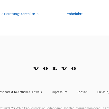
lle Beratungskontakte
Probefahrt
nschutz & Rechtlicher Hinweis
Impressum
Kontakt
Erklärun
ght © 2026 Volvo Car Corporation (oder deren Tochterunternehmen oder Lizen