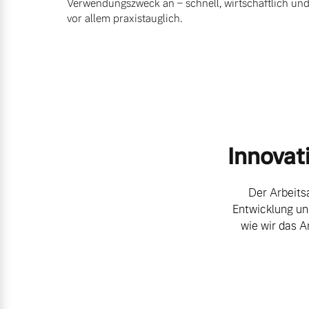
Verwendungszweck an – schnell, wirtschaftlich un
vor allem praxistauglich.
Mehr erfahren
Mehr erfahren
Frühjahrscheck
Entdecken Sie unsere saisonalen A
Innovat
Mehr erfahren
Der Arbeitsa
Entwicklung un
Finanzierung & Leasing
wie wir das A
Versicherung