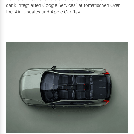
*
dank integrierten Google Services,
automatischen Over-
Versicherung
the-Air-Updates und Apple CarPlay.
Mehr erfahren