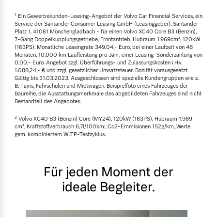
1
Ein Gewerbekunden-Leasing-Angebot der Volvo Car Financial Services, ein
Service der Santander Consumer Leasing GmbH (Leasinggeber), Santander
Platz 1, 41061 Mönchengladbach - für einen Volvo XC40 Core B3 (Benzin),
7-Gang Doppelkupplungsgetriebe, Frontantrieb, Hubraum 1.969cm³, 120kW
(163PS). Monatliche Leasingrate 349,04,- Euro, bei einer Laufzeit von 48
Monaten, 10.000 km Laufleistung pro Jahr, einer Leasing-Sonderzahlung von
0,00,- Euro. Angebot zzgl. Überführungs- und Zulassungskosten i.H.v.
1.088,24,- € und zzgl. gesetzlicher Umsatzsteuer. Bonität vorausgesetzt.
Gültig bis 31.03.2023. Ausgeschlossen sind spezielle Kundengruppen wie z.
B. Taxis, Fahrschulen und Mietwagen. Beispielfoto eines Fahrzeuges der
Baureihe, die Ausstattungsmerkmale des abgebildeten Fahrzeuges sind nicht
Bestandteil des Angebotes.
2
Volvo XC40 B3 (Benzin) Core (MY24), 120kW (163PS), Hubraum 1.969
cm³, Kraftstoffverbrauch 6,7l/100km:, Co2-Emmisionen 152g/km, Werte
gem. kombiniertem WLTP-Testzyklus.
Für jeden Moment der
ideale Begleiter.