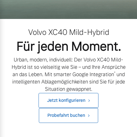
Volvo Gebrauchtwagenbörse
Kontakt und Anfahrt
Mild-Hybrid
4 Modelle
Gebrauchtwagen
Karriere
Volvo XC40 Mild-Hybrid
Volvo kauft Ihr Auto
Unsere News & Events
Für jeden Moment.
Urban, modern, individuell: Der Volvo XC40 Mild-
Aktuelle Zubehörangebote
Geschäftskunden
Hybrid ist so vielseitig wie Sie – und Ihre Ansprüche
*
an das Leben. Mit smarter Google Integration
und
Zubehörkatalog
intelligenten Ablagemöglichkeiten sind Sie für jede
Editionsmodelle
Situation gewappnet.
Konnektivität
Jetzt konfigurieren
Aktuelle Serviceangebote
Probefahrt buchen
Service by Volvo
Angebot anfragen