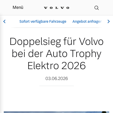
Menü
Doppelsieg für Volvo bei
Sofort verfügbare Fahrzeuge
Angebot anfragen
Se
Doppelsieg für Volvo
bei der Auto Trophy
Vollelektrisch
6 Modelle
Elektro 2026
03.06.2026
Aktuelle Angebote
Über uns
Plug-in Hybrid
3 Modelle
Geschäftskunden
Unser Team