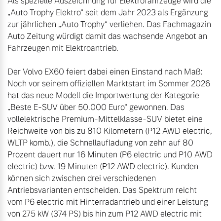
Als spezielle Auszeichnung für Elektrofahrzeuge wird die 
Volvo Winter- und
„Auto Trophy Elektro“ seit dem Jahr 2023 als Ergänzung 
Fahrzeug konfigurieren
Sommer Kompletträder.
zur jährlichen „Auto Trophy“ verliehen. Das Fachmagazin 
Bitte sprechen Sie uns
Auto Zeitung würdigt damit das wachsende Angebot an 
Sofort verfügbare Fahrzeuge
direkt an.
Fahrzeugen mit Elektroantrieb.

Mehr erfahren
Der Volvo EX60 feiert dabei einen Einstand nach Maß: 
Noch vor seinem offiziellen Marktstart im Sommer 2026 
hat das neue Modell die Importwertung der Kategorie 
„Beste E-SUV über 50.000 Euro“ gewonnen. Das 
Volvo Selekt
Frühjahrscheck
vollelektrische Premium-Mittelklasse-SUV bietet eine 
Gebrauchtwagen
Entdecken Sie unsere
Reichweite von bis zu 810 Kilometern (P12 AWD electric, 
Die Neuwagenalternative
saisonalen Angebote.
WLTP komb.), die Schnellaufladung von zehn auf 80 
Mehr erfahren
Mehr erfahren
Prozent dauert nur 16 Minuten (P6 electric und P10 AWD 
electric) bzw. 19 Minuten (P12 AWD electric). Kunden 
können sich zwischen drei verschiedenen 
Antriebsvarianten entscheiden. Das Spektrum reicht 
Editionsmodelle
vom P6 electric mit Hinterradantrieb und einer Leistung 
Finanzierung & Leasing
von 275 kW (374 PS) bis hin zum P12 AWD electric mit 
Jetzt kennenlernen