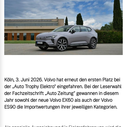
Volvo Gebrauchtwagenbörse
Kontakt und Anfahrt
Mild-Hybrid
4 Modelle
Gebrauchtwagen
Unsere News & Events
Aktuelle Zubehörangebote
Zubehörkatalog
Geschäftskunden
Editionsmodelle
Köln, 3. Juni 2026. Volvo hat erneut den ersten Platz bei 
Aktuelle Serviceangebote
der „Auto Trophy Elektro“ eingefahren. Bei der Leserwahl 
Konnektivität
der Fachzeitschrift „Auto Zeitung“ gewannen in diesem 
Service by Volvo
Jahr sowohl der neue Volvo EX60 als auch der Volvo 
ES90 die Importwertungen ihrer jeweiligen Kategorien.
Sie erhalten bei uns eine
Angebot anfragen
Vielzahl von Original