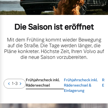
Volvo Gebrauchtwagenbörse
Kontakt und Anfahrt
Mild-Hybrid
4 Modelle
Gebrauchtwagen
Unsere News & Events
Die Saison ist eröffnet
Aktuelle Zubehörangebote
Mit dem Frühling kommt wieder Bewegung
auf die Straße. Die Tage werden länger, die
Zubehörkatalog
Pläne konkreter. Höchste Zeit, Ihren Volvo auf
Geschäftskunden
die neue Saison vorzubereiten.
Editionsmodelle
Aktuelle Serviceangebote
Konnektivität
Frühjahrscheck inkl.
Frühjahrscheck inkl.
Räd
Service by Volvo
1
-3
Räderwechsel
Räderwechsel &
Ein
Einlagerung
Sie erhalten bei uns eine
Angebot anfragen
Vielzahl von Original