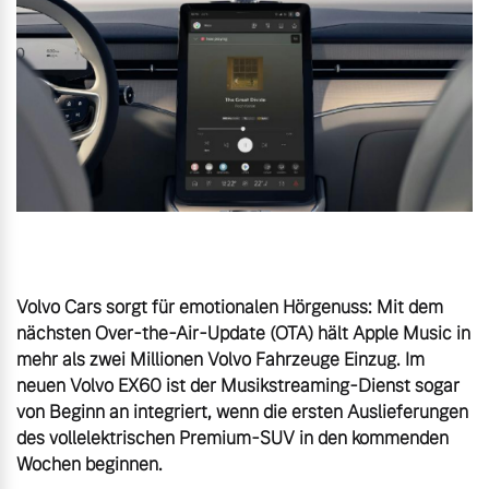
Volvo Gebrauchtwagenbörse
Kontakt und Anfahrt
Mild-Hybrid
4 Modelle
Gebrauchtwagen
Unsere News & Events
Aktuelle Zubehörangebote
Zubehörkatalog
Geschäftskunden
Editionsmodelle
Volvo Cars sorgt für emotionalen Hörgenuss: Mit dem 
Aktuelle Serviceangebote
nächsten Over-the-Air-Update (OTA) hält Apple Music in 
Konnektivität
mehr als zwei Millionen Volvo Fahrzeuge Einzug. Im 
Service by Volvo
neuen Volvo EX60 ist der Musikstreaming-Dienst sogar 
von Beginn an integriert, wenn die ersten Auslieferungen 
des vollelektrischen Premium-SUV in den kommenden 
Sie erhalten bei uns eine
Wochen beginnen.
Angebot anfragen
Vielzahl von Original