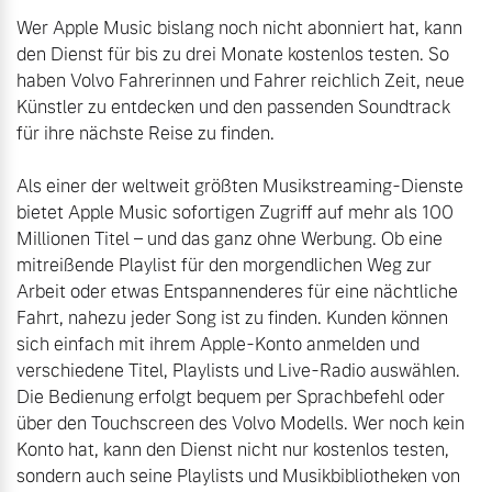
Volvo Winter- und
Wer Apple Music bislang noch nicht abonniert hat, kann 
Fahrzeug konfigurieren
Sommer Kompletträder.
den Dienst für bis zu drei Monate kostenlos testen. So 
Bitte sprechen Sie uns
haben Volvo Fahrerinnen und Fahrer reichlich Zeit, neue 
Sofort verfügbare Fahrzeuge
direkt an.
Künstler zu entdecken und den passenden Soundtrack 
für ihre nächste Reise zu finden.

Mehr erfahren
Als einer der weltweit größten Musikstreaming-Dienste 
bietet Apple Music sofortigen Zugriff auf mehr als 100 
Millionen Titel – und das ganz ohne Werbung. Ob eine 
Volvo Selekt
Frühjahrscheck
mitreißende Playlist für den morgendlichen Weg zur 
Gebrauchtwagen
Entdecken Sie unsere
Arbeit oder etwas Entspannenderes für eine nächtliche 
Die Neuwagenalternative
saisonalen Angebote.
Fahrt, nahezu jeder Song ist zu finden. Kunden können 
Mehr erfahren
Mehr erfahren
sich einfach mit ihrem Apple-Konto anmelden und 
verschiedene Titel, Playlists und Live-Radio auswählen. 
Die Bedienung erfolgt bequem per Sprachbefehl oder 
über den Touchscreen des Volvo Modells. Wer noch kein 
Editionsmodelle
Konto hat, kann den Dienst nicht nur kostenlos testen, 
Finanzierung & Leasing
sondern auch seine Playlists und Musikbibliotheken von 
Jetzt kennenlernen