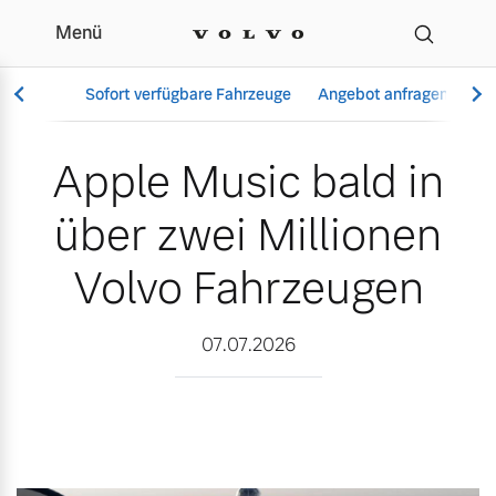
Menü
Apple Music bald in über
Sofort verfügbare Fahrzeuge
Angebot anfragen
Se
Apple Music bald in
über zwei Millionen
Vollelektrisch
6 Modelle
Volvo Fahrzeugen
07.07.2026
Aktuelle Angebote
Über uns
Plug-in Hybrid
3 Modelle
Geschäftskunden
Unser Team