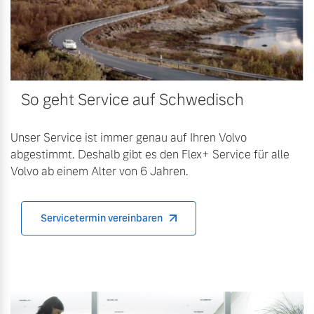
Volvo Winter- und
Fahrzeug konfigurieren
Sommer Kompletträder.
Bitte sprechen Sie uns
Sofort verfügbare Fahrzeuge
direkt an.
Mehr erfahren
So geht Service auf Schwedisch
Unser Service ist immer genau auf Ihren Volvo
abgestimmt. Deshalb gibt es den Flex+ Service für alle
Volvo Selekt
Frühjahrscheck
Volvo ab einem Alter von 6 Jahren.
Gebrauchtwagen
Entdecken Sie unsere
Die Neuwagenalternative
saisonalen Angebote.
Mehr erfahren
Mehr erfahren
Servicetermin vereinbaren
Editionsmodelle
Finanzierung & Leasing
Jetzt kennenlernen