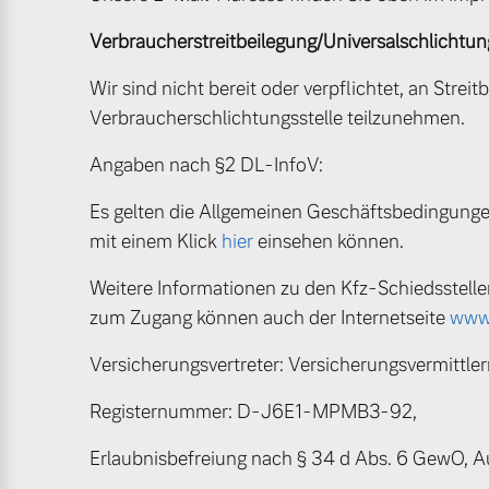
Gebrauchtwagen
Karriere
Fahrzeug konfigurieren
Verbraucher­streit­beilegung/Universal­schlichtung
Volvo kauft Ihr Auto
Unsere News & Events
Wir sind nicht bereit oder verpflichtet, an Strei
Sofort verfügbare Fahrzeuge
Verbraucherschlichtungsstelle teilzunehmen.
Aktuelle Zubehörangebote
Angaben nach §2 DL-InfoV:
Zubehörkatalog
Es gelten die Allgemeinen Geschäftsbedingungen
mit einem Klick
Volvo Selekt Gebrauchtwagen
hier
einsehen können.
Die Neuwagenalternative
Aktuelle Serviceangebote
Weitere Informationen zu den Kfz-Schiedsstell
zum Zugang können auch der Internetseite
www.
Mehr erfahren
Service by Volvo
Versicherungsvertreter: Versicherungsvermittlerr
Registernummer: D-J6E1-MPMB3-92,
Sie erhalten bei uns eine Vielzahl
Editionsmodelle
Erlaubnisbefreiung nach § 34 d Abs. 6 GewO, A
Bitte sprechen Sie uns direkt an.
Jetzt kennenlernen