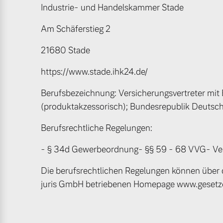
Industrie- und Handelskammer Stade
Mehr erfahren
Mehr erfahren
Am Schäferstieg 2
21680 Stade
Frühjahrscheck
https://www.stade.ihk24.de/
Entdecken Sie unsere saisonalen A
Berufsbezeichnung: Versicherungsvertreter mit
(produktakzessorisch); Bundesrepublik Deutsc
Mehr erfahren
Berufsrechtliche Regelungen:
- § 34d Gewerbeordnung- §§ 59 - 68 VVG- V
Finanzierung & Leasing
Die berufsrechtlichen Regelungen können über 
juris GmbH betriebenen Homepage www.gesetze
Versicherung