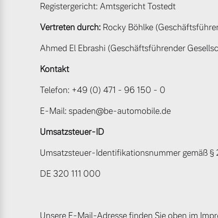
Registergericht: Amtsgericht Tostedt
Mild-Hybrid
Vertreten durch:
Rocky Böhlke (Geschäftsführer
4 Modelle
Ahmed El Ebrashi (Geschäftsführender Gesellsc
Kontakt
Telefon: +49 (0) 471 - 96 150 - 0
Geschäftskunden
E-Mail: spaden@be-automobile.de
Editionsmodelle
Aktuelle Angebote
Über uns
Umsatzsteuer-ID
Umsatzsteuer-Identifikationsnummer gemäß § 2
Konnektivität
DE 320 111 000
Geschäftskunden
Unser Team
Volvo Gebrauchtwagenbörse
Kontakt und Anfahrt
Angebot anfragen
Unsere E-Mail-Adresse finden Sie oben im Imp