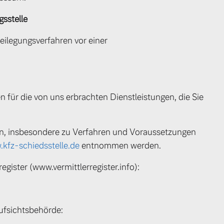
s­stelle
tbeilegungsverfahren vor einer
 für die von uns erbrachten Dienstleistungen, die Sie
en, insbesondere zu Verfahren und Voraussetzungen
kfz-schiedsstelle.de
entnommen werden.
egister (www.vermittlerregister.info):
 von Original Volvo Winter- und Sommer Kompletträder.
ufsichtsbehörde: