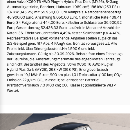
einen Volvo XC60 T6 AWD Plug-in Hybrid Plus Dark (MY26), 8-Gang
Automatikgetriebe, Benziner, Hubraum 1.969 cm³, 186 kW (253 PS) +
107 kW (145 PS) mit 55.950,00 Euro Kaufpreis. Nettodarlehensbetrag
46.900,00 Euro, Anzahlung 9.050,00 Euro, 1. monatliche Rate 439,41
Euro, 34 Folgeraten à 444,00 Euro, kalkulierte Schlussrate 36.900,92
Euro, Gesamtbetrag 52.436,33 Euro, Laufzeit in Monaten/ Anzahl der
Raten: 36. Effektiver Jahreszins 4,49%, fester Sollzinssatz p.a. 4,40%.
Repräsentatives Beispiel: Vorstehende Angaben stellen zugleich das
2/3-Beispiel gem. §17 Abs. 4 PAngV dar. Bonität vorausgesetzt. Alle
Preise inkl. Überführungskosten i.H.v 1.590 € und inkl.
Zulassungskosten. Gültig bis 30.09.2026. Beispielfoto eines Fahrzeugs
der Baureihe, die Ausstattungsmerkmale des abgebildeten Fahrzeugs
sind nicht Bestandteil des Angebots. Volvo XC60 T6 AWD Plug-in
Hybrid Plus Dark (MY26), 293 kW (398 PS); Energieverbrauch
gewichtet 19,1 kWh Strom/100 km plus 1,0 l Treibstoffart/100 km; CO₂-
Emission 22 g/km, CO₂-Klasse B; bei entladener Batterie:
Kraftstoffverbrauch 7,0 l/100 km; CO₂-Klasse F; (kombinierte WLTP-
Werte).