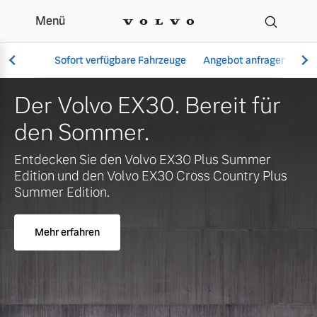
Menü
Ihr Volvo Händler in Sch
Sofort verfügbare Fahrzeuge
Angebot anfragen
Se
lvo EX30. Bereit für
Jetzt 
ommer.
verfüg
Vollelektrisch
XC60 
Sie den Volvo EX30 Plus Summer
6 Modelle
d den Volvo EX30 Cross Country Plus
tion.
Mehr erfa
hren
Aktuelle Angebote
Über uns
Plug-in Hybrid
3 Modelle
Geschäftskunden
Unser Team