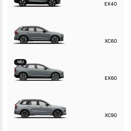
EX40
XC60
NEU
EX60
XC90