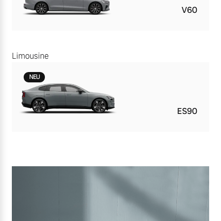
V60
Limousine
NEU
ES90