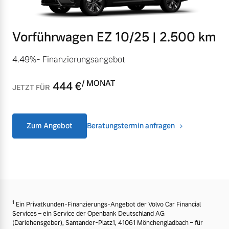
Finanzierung & Leasing
Mehr erfahren
Vorführwagen EZ 10/25 | 2.500 km
Versicherung
4.49%- Finanzierungsangebot
/ MONAT
444
€
JETZT FÜR
Zum Angebot
Beratungstermin anfragen
1
Ein Privatkunden-Finanzierungs-Angebot der Volvo Car Financial
Services – ein Service der Openbank Deutschland AG
(Darlehensgeber), Santander-Platz1, 41061 Mönchengladbach – für