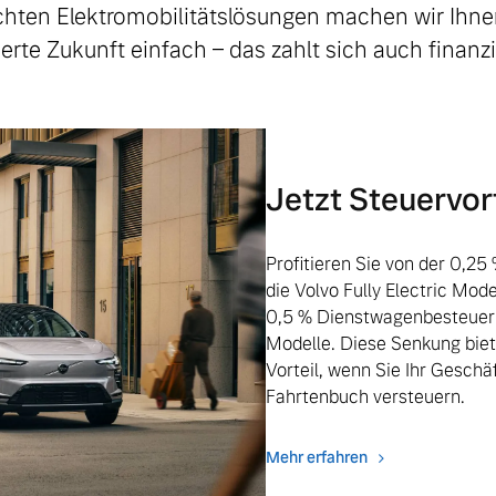
hten Elektromobilitätslösungen machen wir Ihn
zierte Zukunft einfach – das zahlt sich auch finanzie
Jetzt Steuervort
Profitieren Sie von der 0,2
die Volvo Fully Electric Mode
0,5 % Dienstwagenbesteueru
Modelle. Diese Senkung biet
Vorteil, wenn Sie Ihr Geschä
Fahrtenbuch versteuern.
Mehr erfahren