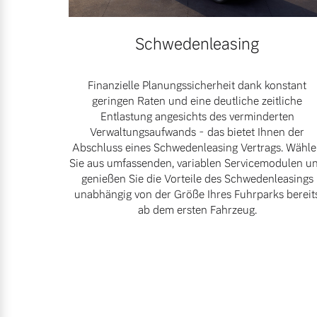
Frühjahrscheck
Mehr erfahren
Schwedenleasing
Entdecken Sie unsere saisonalen A
Finanzielle Planungssicherheit dank konstant
Mehr erfahren
geringen Raten und eine deutliche zeitliche
Entlastung angesichts des verminderten
Verwaltungsaufwands - das bietet Ihnen der
Abschluss eines Schwedenleasing Vertrags. Wähl
Sie aus umfassenden, variablen Servicemodulen u
Finanzierung & Leasing
genießen Sie die Vorteile des Schwedenleasings
unabhängig von der Größe Ihres Fuhrparks bereit
Versicherung
ab dem ersten Fahrzeug.