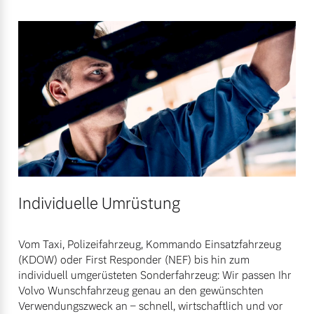
Mehr erfahren
Fahrzeug konfigurieren
Sofort verfügbare Fahrzeuge
Frühjahrscheck
Entdecken Sie unsere
saisonalen Angebote.
Mehr erfahren
Editionsmodelle
Jetzt kennenlernen
Individuelle Umrüstung
Mehr erfahren
Finanzierung & Leasing
Vom Taxi, Polizeifahrzeug, Kommando Einsatzfahrzeug
(KDOW) oder First Responder (NEF) bis hin zum
Versicherung
individuell umgerüsteten Sonderfahrzeug: Wir passen Ihr
Volvo Wunschfahrzeug genau an den gewünschten
Verwendungszweck an – schnell, wirtschaftlich und vor