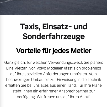
Gebrauchtwagen
Kontakt und Anfahrt
Mild-Hybrid
4 Modelle
Unsere News & Events
Taxis, Einsatz- und
Aktuelle Zubehörangebote
Sonderfahrzeuge
Zubehörkatalog
Vorteile für jedes Metier
Geschäftskunden
Service by Volvo
Ganz gleich, für welchen Verwendungszweck Sie planen:
Editionsmodelle
Eine Vielzahl von Volvo Modellen lässt sich problemlos
auf Ihre speziellen Anforderungen umrüsten. Vom
Konnektivität
Sie erhalten bei uns eine
hochwertigen Umbau bis zur Einweisung in die Technik
Vielzahl von Original
erhalten Sie bei uns alles aus einer Hand. Für Ihre Pläne
Volvo Winter- und
steht Ihnen ein erfahrener Ansprechpartner zur
Sommer Kompletträder.
Verfügung. Wir freuen uns auf Ihren Anruf!
Bitte sprechen Sie uns
Angebot anfragen
direkt an.