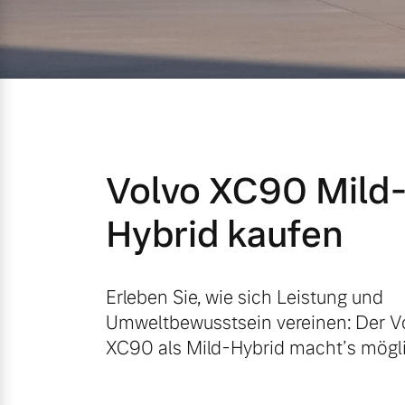
Mild-Hybrid
4 Modelle
Volvo XC90 Mild
Geschäftskunden
Hybrid kaufen
Editionsmodelle
Aktuelle Angebote
Über uns
Konnektivität
Erleben Sie, wie sich Leistung und
Umweltbewusstsein vereinen: Der V
Geschäftskunden
Unser Team
XC90 als Mild-Hybrid macht’s mögli
Gebrauchtwagen
Kontakt und Anfahrt
Angebot anfragen