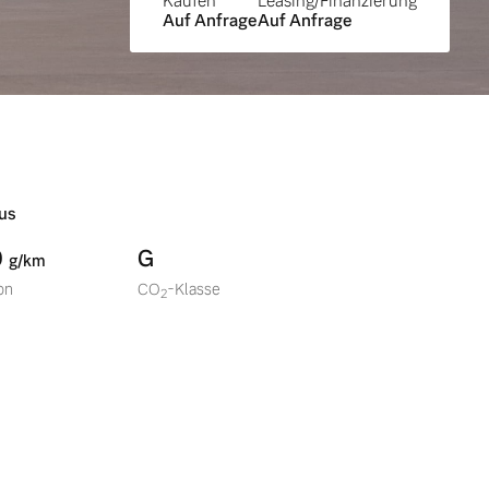
Kaufen
Leasing/Finanzierung
Auf Anfrage
Auf Anfrage
us
0
G
g/km
on
CO
-Klasse
2