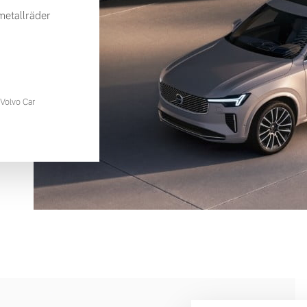
etallräder
Volvo Car