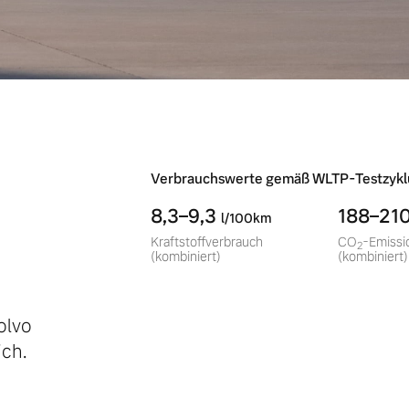
-
Verbrauchswerte gemäß WLTP-Testzykl
8,3–9,3
188–21
l/100km
Kraftstoffverbrauch
CO
-Emissi
2
(kombiniert)
(kombiniert)
olvo
ch.