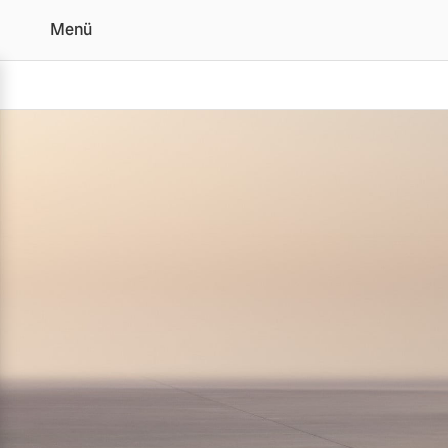
Menü
Der Volvo XC90 | Alle 
Vollelektrisch
6 Modelle
Plug-in Hybrid
3 Modelle