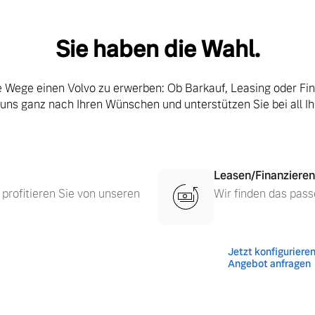
Sie haben die Wahl.
le Wege einen Volvo zu erwerben: Ob Barkauf, Leasing oder Fi
 uns ganz nach Ihren Wünschen und unterstützen Sie bei all I
Leasen/Finanzieren
 von Original Volvo Winter- und Sommer Kompletträder.
 profitieren Sie von unseren
Wir finden das pass
Jetzt konfiguriere
Angebot anfragen