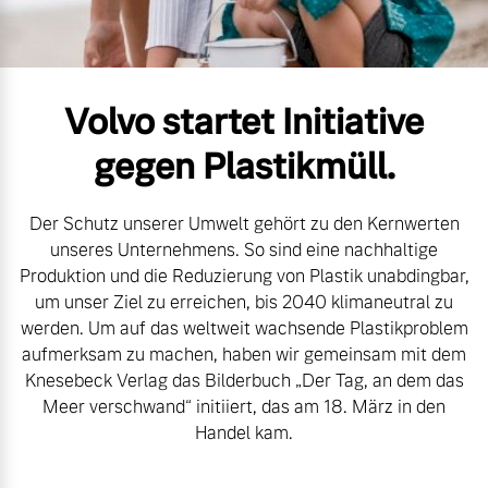
Gebrauchtwagen
Kontakt und Anfahrt
Mild-Hybrid
4 Modelle
Unsere News & Events
Volvo startet Initiative
Aktuelle Zubehörangebote
gegen Plastikmüll.
Zubehörkatalog
Der Schutz unserer Umwelt gehört zu den Kernwerten
Geschäftskunden
unseres Unternehmens. So sind eine nachhaltige
Service by Volvo
Produktion und die Reduzierung von Plastik unabdingbar,
Editionsmodelle
um unser Ziel zu erreichen, bis 2040 klimaneutral zu
werden. Um auf das weltweit wachsende Plastikproblem
Konnektivität
Sie erhalten bei uns eine
aufmerksam zu machen, haben wir gemeinsam mit dem
Vielzahl von Original
Knesebeck Verlag das Bilderbuch „Der Tag, an dem das
Volvo Winter- und
Meer verschwand“ initiiert, das am 18. März in den
Sommer Kompletträder.
Handel kam.
Bitte sprechen Sie uns
Angebot anfragen
direkt an.