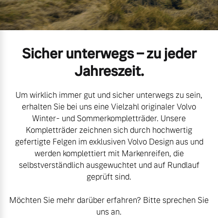
Volvo Gebrauchtwagenbörse
Kontakt und Anfahrt
Mild-Hybrid
4 Modelle
Gebrauchtwagen
Unsere News & Events
Sicher unterwegs – zu jeder
Jahreszeit.
Aktuelle Zubehörangebote
Um wirklich immer gut und sicher unterwegs zu sein,
Zubehörkatalog
Geschäftskunden
erhalten Sie bei uns eine Vielzahl originaler Volvo
Winter- und Sommerkompletträder. Unsere
Kompletträder zeichnen sich durch hochwertig
Editionsmodelle
Service by Volvo
gefertigte Felgen im exklusiven Volvo Design aus und
werden komplettiert mit Markenreifen, die
Konnektivität
selbstverständlich ausgewuchtet und auf Rundlauf
geprüft sind.
Sie erhalten bei uns eine
Vielzahl von Original
Möchten Sie mehr darüber erfahren? Bitte sprechen Sie
Volvo Winter- und
Angebot anfragen
uns an.
Sommer Kompletträder.