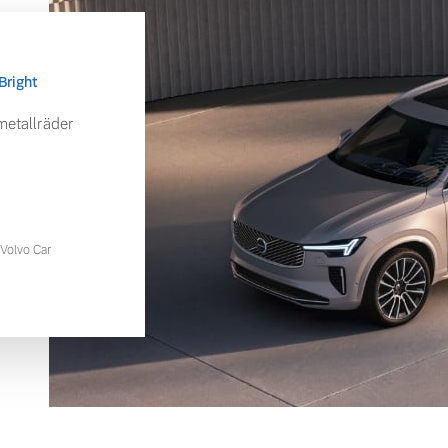
Bright
etallräder
Volvo Car