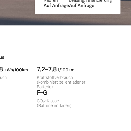
Kaufen
Leasing/Finanzierung
Auf Anfrage
Auf Anfrage
us
,8
7,2–7,8
kWh/100km
l/100km
auch
Kraftstoffverbrauch
(kombiniert bei entladener
Batterie)
F–G
CO
-Klasse
2
(Batterie entladen)