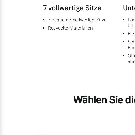
7 vollwertige Sitze
Unt
7 bequeme, vollwertige Sitze
Pan
Ult
Recycelte Materialien
Bes
Sch
Ein
Off
at
Wählen Sie di