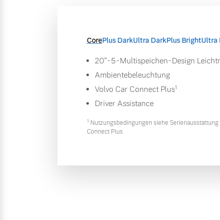
Core
Plus Dark
Ultra Dark
Plus Bright
Ultra 
20"-5-Multispeichen-Design Leichtm
Ambientebeleuchtung
1
Volvo Car Connect Plus
Driver Assistance
1
Nutzungsbedingungen siehe Serienausstattung 
Connect Plus