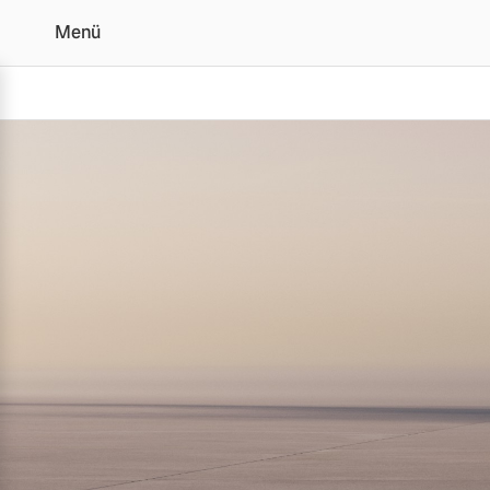
Menü
Der Volvo XC90 | Alle A
Vollelektrisch
6 Modelle
Plug-in Hybrid
3 Modelle