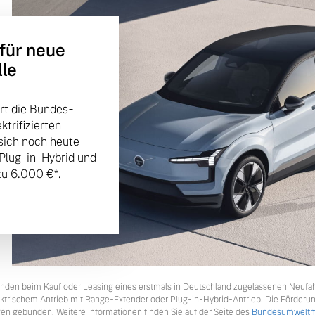
 für neue
lle
rt die Bundes-
trifizierten
sich noch heute
 Plug-in-Hybrid und
u 6.000 €⁠*.
tkunden beim Kauf oder Leasing eines erstmals in Deutschland zugelassenen Neufa
lektrischem Antrieb mit Range-Extender oder Plug-in-Hybrid-Antrieb. Die Förderu
en gebunden. Weitere Informationen finden Sie auf der Seite des
Bundesumweltmi