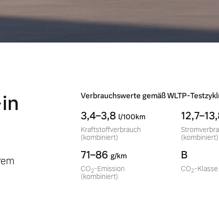
in
Verbrauchswerte gemäß WLTP-Testzykl
3,4–3,8
12,7–13
l/100km
Kraftstoffverbrauch
Stromverbr
(kombiniert)
(kombiniert)
71–86
B
g/km
erem
CO
-Emission
CO
-Klasse
2
2
(kombiniert)