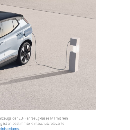
hrzeugs der EU-Fahrzeugklasse M1 mit rein
ng ist an bestimmte klimaschutzrelevante
nisteriums.